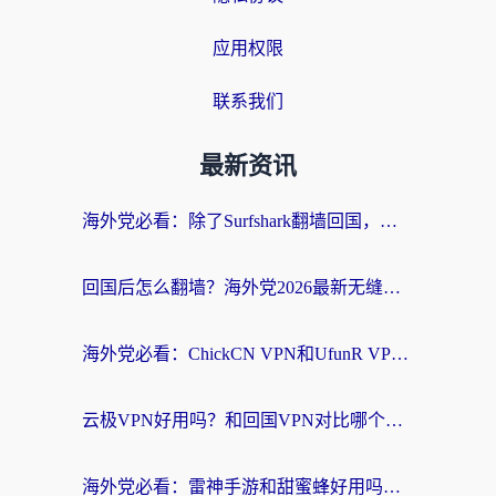
应用权限
联系我们
最新资讯
海外党必看：除了Surfshark翻墙回国，这些加速器选择技巧你真的懂吗？
回国后怎么翻墙？海外党2026最新无缝访问国内资源全攻略（附对比实测）
海外党必看：ChickCN VPN和UfunR VPN对比哪个回国效果更好？附实用选择指南
云极VPN好用吗？和回国VPN对比哪个回国效果更好？海外党亲测避坑指南
海外党必看：雷神手游和甜蜜蜂好用吗？3步选对回国加速器无缝刷国内资源