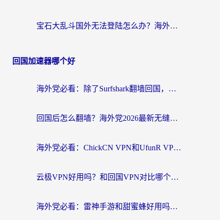
宝石大乱斗国外无法登陆怎么办？海外玩家专属加速指南（附穿越火线原野传说解决方案）
回国加速器哪个好
海外党必看：除了Surfshark翻墙回国，这些加速器选择技巧你真的懂吗？
回国后怎么翻墙？海外党2026最新无缝访问国内资源全攻略（附对比实测）
海外党必看：ChickCN VPN和UfunR VPN对比哪个回国效果更好？附实用选择指南
云极VPN好用吗？和回国VPN对比哪个回国效果更好？海外党亲测避坑指南
海外党必看：雷神手游和甜蜜蜂好用吗？3步选对回国加速器无缝刷国内资源