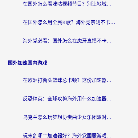
在国外怎么看咪咕视频节目？别让地域限制挡住你的追剧自由
在国外怎么用全民K歌？海外党亲测不卡顿的回国加速秘籍
海外党必看：国外怎么在虎牙直播不卡顿？附腾讯视频网易云音乐解决方案
国外加速国内游戏
在欧洲打街头篮球总卡顿？这份加速器选择指南帮你解决延迟难题
反恐精英：全球攻势海外用什么加速器登录？海外党国服游戏畅玩指南
乌克兰怎么玩梦想协奏曲少女乐团派对？海外党国服游戏加速全攻略（附欧洲重生细胞荒野行动不卡技巧）
玩末剑哪个加速器好？海外党国服游戏畅玩终极指南（附3款热门游戏实测）