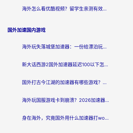
海外怎么看优酷视频？留学生亲测有效的回国加速器选择指南
国外加速国内游戏
海外玩失落城堡加速器：一份给漂泊玩家的网络自救指南
新大话西游2国外加速器延迟100以下怎么办？海外党实测有效的低延迟指南
国外打古今江湖的加速器有哪些游戏？一个海外玩家的终极选择指南
海外玩国服游戏卡到崩溃？2026加速器免费推荐+实用指南（亲测有效）
身在海外，究竟国外用什么加速器打wow好？