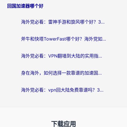
回国加速器哪个好
海外党必看：雷神手游和旋风哪个好？3分钟选对回国加速器，无缝刷国内剧玩游戏
斧牛和快塔TowerFast哪个好？海外党如何选对回国加速器
海外党必看：VPN翻墙到大陆的实用指南——从看CCTV5到选加速器，一篇全搞定
身在海外，如何选择一款靠谱的加速国内网络的加速器？
海外党必看：vpn回大陆免费靠谱吗？3步选对加速器实现无缝刷国内资源
下载应用