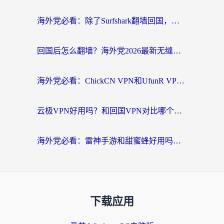
海外党必看：除了Surfshark翻墙回国，这些加速器选择技巧你真的懂吗？
回国后怎么翻墙？海外党2026最新无缝访问国内资源全攻略（附对比实测）
海外党必看：ChickCN VPN和UfunR VPN对比哪个回国效果更好？附实用选择指南
云极VPN好用吗？和回国VPN对比哪个回国效果更好？海外党亲测避坑指南
海外党必看：雷神手游和甜蜜蜂好用吗？3步选对回国加速器无缝刷国内资源
下载应用