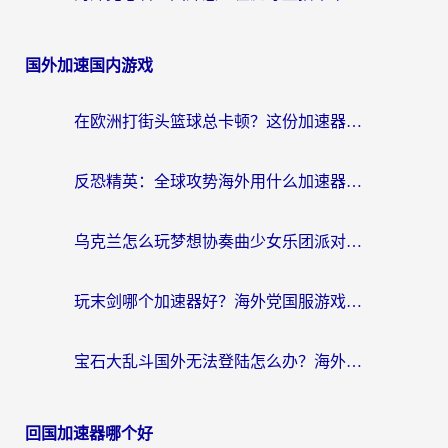
国外加速国内游戏
在欧洲打街头篮球总卡顿？这份加速器选择指南帮你解决延迟难题
反恐精英：全球攻势海外用什么加速器登录？海外党国服游戏畅玩指南
乌克兰怎么玩梦想协奏曲少女乐团派对？海外党国服游戏加速全攻略（附欧洲重生细胞荒野行动不卡技巧）
玩末剑哪个加速器好？海外党国服游戏畅玩终极指南（附3款热门游戏实测）
宝石大乱斗国外无法登陆怎么办？海外玩家专属加速指南（附穿越火线原野传说解决方案）
回国加速器哪个好