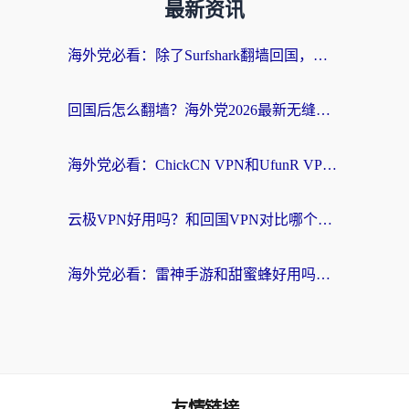
最新资讯
海外党必看：除了Surfshark翻墙回国，这些加速器选择技巧你真的懂吗？
回国后怎么翻墙？海外党2026最新无缝访问国内资源全攻略（附对比实测）
海外党必看：ChickCN VPN和UfunR VPN对比哪个回国效果更好？附实用选择指南
云极VPN好用吗？和回国VPN对比哪个回国效果更好？海外党亲测避坑指南
海外党必看：雷神手游和甜蜜蜂好用吗？3步选对回国加速器无缝刷国内资源