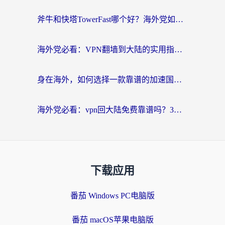
斧牛和快塔TowerFast哪个好？海外党如何选对回国加速器
海外党必看：VPN翻墙到大陆的实用指南——从看CCTV5到选加速器，一篇全搞定
身在海外，如何选择一款靠谱的加速国内网络的加速器？
海外党必看：vpn回大陆免费靠谱吗？3步选对加速器实现无缝刷国内资源
下载应用
番茄 Windows PC电脑版
番茄 macOS苹果电脑版