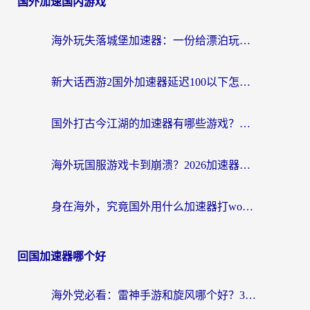
国外加速国内游戏
海外玩失落城堡加速器：一份给漂泊玩家的网络自救指南
新大话西游2国外加速器延迟100以下怎么办？海外党实测有效的低延迟指南
国外打古今江湖的加速器有哪些游戏？一个海外玩家的终极选择指南
海外玩国服游戏卡到崩溃？2026加速器免费推荐+实用指南（亲测有效）
身在海外，究竟国外用什么加速器打wow好？
回国加速器哪个好
海外党必看：雷神手游和旋风哪个好？3分钟选对回国加速器，无缝刷国内剧玩游戏