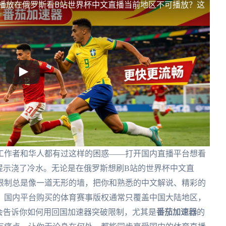
播放
在俄罗斯看B站世界杯中文直播当前地区不可播放？这
工作者和华人都有过这样的困惑——打开国内直播平台想看
提示浇了冷水。无论是在俄罗斯想刷B站的世界杯中文直
限制总是像一道无形的墙，把你和熟悉的中文解说、精彩的
：国内平台购买的体育赛事版权通常只覆盖中国大陆地区，
会告诉你如何用回国加速器突破限制，尤其是
番茄加速器
的