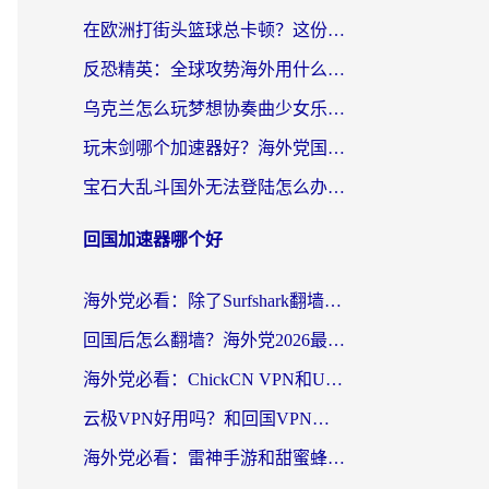
在欧洲打街头篮球总卡顿？这份加速器选择指南帮你解决延迟难题
反恐精英：全球攻势海外用什么加速器登录？海外党国服游戏畅玩指南
乌克兰怎么玩梦想协奏曲少女乐团派对？海外党国服游戏加速全攻略（附欧洲重生细胞荒野行动不卡技巧）
玩末剑哪个加速器好？海外党国服游戏畅玩终极指南（附3款热门游戏实测）
宝石大乱斗国外无法登陆怎么办？海外玩家专属加速指南（附穿越火线原野传说解决方案）
回国加速器哪个好
海外党必看：除了Surfshark翻墙回国，这些加速器选择技巧你真的懂吗？
回国后怎么翻墙？海外党2026最新无缝访问国内资源全攻略（附对比实测）
海外党必看：ChickCN VPN和UfunR VPN对比哪个回国效果更好？附实用选择指南
云极VPN好用吗？和回国VPN对比哪个回国效果更好？海外党亲测避坑指南
海外党必看：雷神手游和甜蜜蜂好用吗？3步选对回国加速器无缝刷国内资源