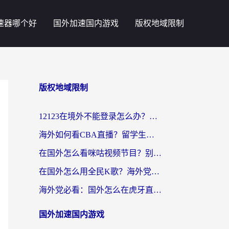
速器哪个好
国外加速国内游戏
版权地域限制
版权地域限制
12123在境外不能登录怎么办？海外党亲测有效的回国加速方案
海外如何看CBA直播？留学生亲测有效的体育赛事观看指南
在国外怎么看咪咕视频节目？别让地域限制挡住你的追剧自由
在国外怎么用全民K歌？海外党亲测不卡顿的回国加速秘籍
海外党必看：国外怎么在虎牙直播不卡顿？附腾讯视频网易云音乐解决方案
国外加速国内游戏