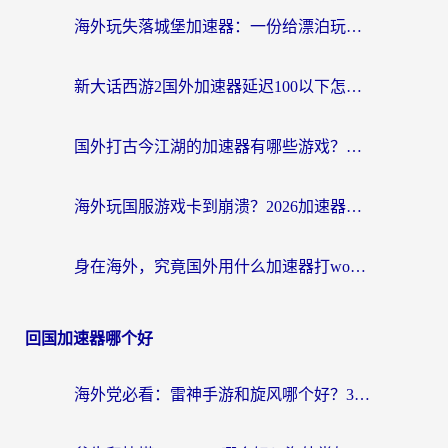
海外玩失落城堡加速器：一份给漂泊玩家的网络自救指南
新大话西游2国外加速器延迟100以下怎么办？海外党实测有效的低延迟指南
国外打古今江湖的加速器有哪些游戏？一个海外玩家的终极选择指南
海外玩国服游戏卡到崩溃？2026加速器免费推荐+实用指南（亲测有效）
身在海外，究竟国外用什么加速器打wow好？
回国加速器哪个好
海外党必看：雷神手游和旋风哪个好？3分钟选对回国加速器，无缝刷国内剧玩游戏