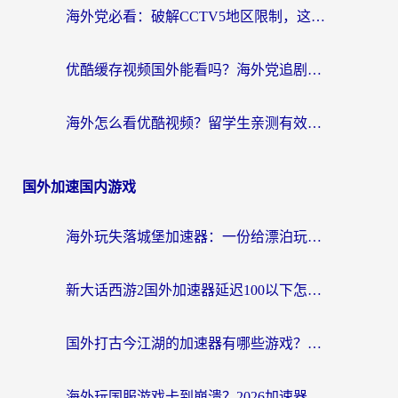
海外党必看：破解CCTV5地区限制，这样看欧洲杯奥运直播才够爽！
优酷缓存视频国外能看吗？海外党追剧看片的终极解决方案来了
海外怎么看优酷视频？留学生亲测有效的回国加速器选择指南
国外加速国内游戏
海外玩失落城堡加速器：一份给漂泊玩家的网络自救指南
新大话西游2国外加速器延迟100以下怎么办？海外党实测有效的低延迟指南
国外打古今江湖的加速器有哪些游戏？一个海外玩家的终极选择指南
海外玩国服游戏卡到崩溃？2026加速器免费推荐+实用指南（亲测有效）