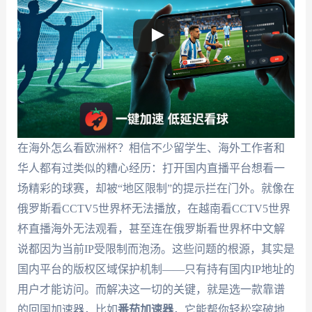
在海外怎么看欧洲杯？相信不少留学生、海外工作者和
华人都有过类似的糟心经历：打开国内直播平台想看一
场精彩的球赛，却被“地区限制”的提示拦在门外。就像在
俄罗斯看CCTV5世界杯无法播放，在越南看CCTV5世界
杯直播海外无法观看，甚至连在俄罗斯看世界杯中文解
说都因为当前IP受限制而泡汤。这些问题的根源，其实是
国内平台的版权区域保护机制——只有持有国内IP地址的
用户才能访问。而解决这一切的关键，就是选一款靠谱
的回国加速器，比如
番茄加速器
，它能帮你轻松突破地