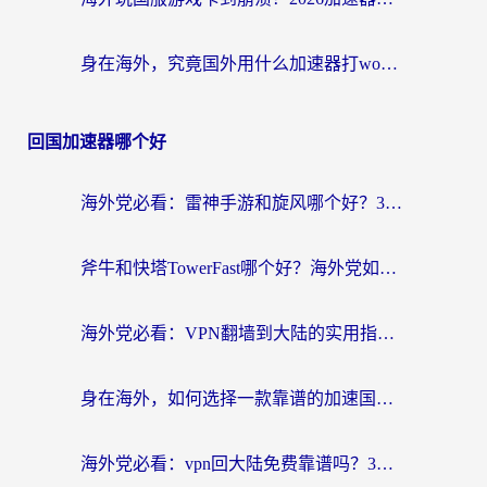
身在海外，究竟国外用什么加速器打wow好？
回国加速器哪个好
海外党必看：雷神手游和旋风哪个好？3分钟选对回国加速器，无缝刷国内剧玩游戏
斧牛和快塔TowerFast哪个好？海外党如何选对回国加速器
海外党必看：VPN翻墙到大陆的实用指南——从看CCTV5到选加速器，一篇全搞定
身在海外，如何选择一款靠谱的加速国内网络的加速器？
海外党必看：vpn回大陆免费靠谱吗？3步选对加速器实现无缝刷国内资源