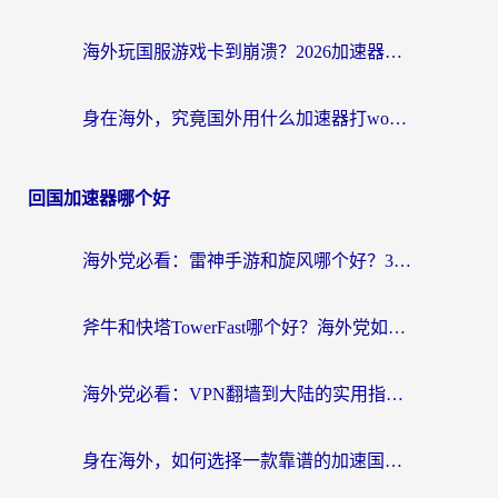
海外玩国服游戏卡到崩溃？2026加速器免费推荐+实用指南（亲测有效）
身在海外，究竟国外用什么加速器打wow好？
回国加速器哪个好
海外党必看：雷神手游和旋风哪个好？3分钟选对回国加速器，无缝刷国内剧玩游戏
斧牛和快塔TowerFast哪个好？海外党如何选对回国加速器
海外党必看：VPN翻墙到大陆的实用指南——从看CCTV5到选加速器，一篇全搞定
身在海外，如何选择一款靠谱的加速国内网络的加速器？