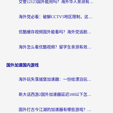
交管12123国外能用吗？海外华人亲测有效的回国加速器选择指南
海外党必看：破解CCTV5地区限制，这样看欧洲杯奥运直播才够爽！
优酷缓存视频国外能看吗？海外党追剧看片的终极解决方案来了
海外怎么看优酷视频？留学生亲测有效的回国加速器选择指南
国外加速国内游戏
海外玩失落城堡加速器：一份给漂泊玩家的网络自救指南
新大话西游2国外加速器延迟100以下怎么办？海外党实测有效的低延迟指南
国外打古今江湖的加速器有哪些游戏？一个海外玩家的终极选择指南