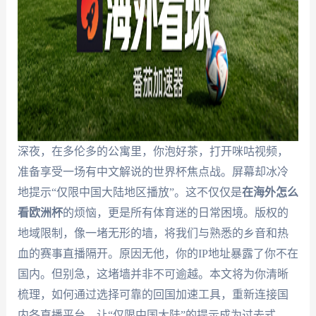
深夜，在多伦多的公寓里，你泡好茶，打开咪咕视频，
准备享受一场有中文解说的世界杯焦点战。屏幕却冰冷
地提示“仅限中国大陆地区播放”。这不仅仅是
在海外怎么
看欧洲杯
的烦恼，更是所有体育迷的日常困境。版权的
地域限制，像一堵无形的墙，将我们与熟悉的乡音和热
血的赛事直播隔开。原因无他，你的IP地址暴露了你不在
国内。但别急，这堵墙并非不可逾越。本文将为你清晰
梳理，如何通过选择可靠的回国加速工具，重新连接国
内各直播平台，让“仅限中国大陆”的提示成为过去式。