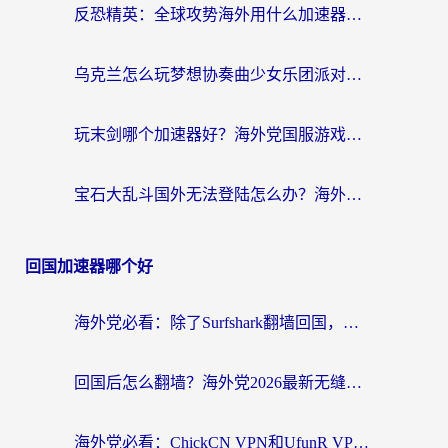
反恐精英：全球攻势海外用什么加速器登录？海外党国服游戏畅玩指南
乌克兰怎么玩梦想协奏曲少女乐团派对？海外党国服游戏加速全攻略（附欧洲重生细胞荒野行动不卡技巧）
玩末剑哪个加速器好？海外党国服游戏畅玩终极指南（附3款热门游戏实测）
宝石大乱斗国外无法登陆怎么办？海外玩家专属加速指南（附穿越火线原野传说解决方案）
回国加速器哪个好
海外党必看：除了Surfshark翻墙回国，这些加速器选择技巧你真的懂吗？
回国后怎么翻墙？海外党2026最新无缝访问国内资源全攻略（附对比实测）
海外党必看：ChickCN VPN和UfunR VPN对比哪个回国效果更好？附实用选择指南