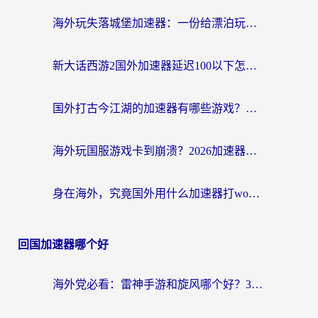
海外玩失落城堡加速器：一份给漂泊玩家的网络自救指南
新大话西游2国外加速器延迟100以下怎么办？海外党实测有效的低延迟指南
国外打古今江湖的加速器有哪些游戏？一个海外玩家的终极选择指南
海外玩国服游戏卡到崩溃？2026加速器免费推荐+实用指南（亲测有效）
身在海外，究竟国外用什么加速器打wow好？
回国加速器哪个好
海外党必看：雷神手游和旋风哪个好？3分钟选对回国加速器，无缝刷国内剧玩游戏