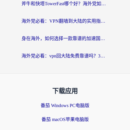
斧牛和快塔TowerFast哪个好？海外党如何选对回国加速器
海外党必看：VPN翻墙到大陆的实用指南——从看CCTV5到选加速器，一篇全搞定
身在海外，如何选择一款靠谱的加速国内网络的加速器？
海外党必看：vpn回大陆免费靠谱吗？3步选对加速器实现无缝刷国内资源
下载应用
番茄 Windows PC电脑版
番茄 macOS苹果电脑版