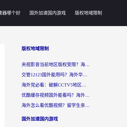
速器哪个好
国外加速国内游戏
版权地域限制
版权地域限制
央视影音当前地区版权受限？海外党追剧看片的终极解决方案来了
交管12123国外能用吗？海外华人亲测有效的回国加速器选择指南
海外党必看：破解CCTV5地区限制，这样看欧洲杯奥运直播才够爽！
优酷缓存视频国外能看吗？海外党追剧看片的终极解决方案来了
海外怎么看优酷视频？留学生亲测有效的回国加速器选择指南
国外加速国内游戏