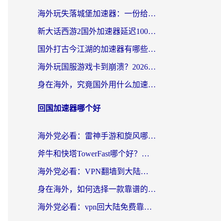
海外玩失落城堡加速器：一份给漂泊玩家的网络自救指南
新大话西游2国外加速器延迟100以下怎么办？海外党实测有效的低延迟指南
国外打古今江湖的加速器有哪些游戏？一个海外玩家的终极选择指南
海外玩国服游戏卡到崩溃？2026加速器免费推荐+实用指南（亲测有效）
身在海外，究竟国外用什么加速器打wow好？
回国加速器哪个好
海外党必看：雷神手游和旋风哪个好？3分钟选对回国加速器，无缝刷国内剧玩游戏
斧牛和快塔TowerFast哪个好？海外党如何选对回国加速器
海外党必看：VPN翻墙到大陆的实用指南——从看CCTV5到选加速器，一篇全搞定
身在海外，如何选择一款靠谱的加速国内网络的加速器？
海外党必看：vpn回大陆免费靠谱吗？3步选对加速器实现无缝刷国内资源