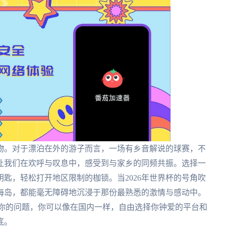
物。对于漂泊在外的游子而言，一场有乡音解说的球赛，不
让我们在欢呼与叹息中，感受到与家乡的同频共振。选择一
匙，轻松打开地区限制的枷锁。当2026年世界杯的号角吹
海岛，都能毫无障碍地沉浸于那份最熟悉的激情与感动中。
扰你的问题，你可以像在国内一样，自由选择你钟爱的平台和
底。