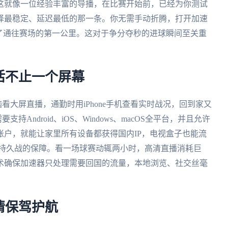
这就像一位经验丰富的导播，在比赛开始前，已经为你测试
择最稳定、延迟最低的那一条。你无需手动折腾，打开加速
了通往赛场的第一公里。这对于争分夺秒的进球瞬间至关重
活不止一个屏幕
脑看大屏直播，通勤时用iPhone手机查看实时战况，回到家又
Android、iOS、Windows、macOS全平台，并且允许
户，就能让家里所有设备都获得国内IP，电视盒子也能流
是持久战的保障。看一场球赛动辄两小时，高清直播消耗巨
术确保加速器只处理需要回国的流量，本地浏览、社交丝毫
情保驾护航