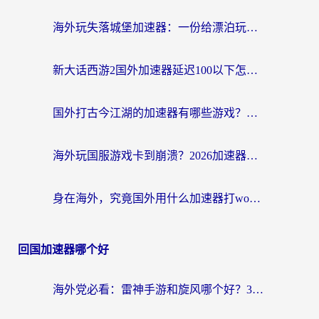
海外玩失落城堡加速器：一份给漂泊玩家的网络自救指南
新大话西游2国外加速器延迟100以下怎么办？海外党实测有效的低延迟指南
国外打古今江湖的加速器有哪些游戏？一个海外玩家的终极选择指南
海外玩国服游戏卡到崩溃？2026加速器免费推荐+实用指南（亲测有效）
身在海外，究竟国外用什么加速器打wow好？
回国加速器哪个好
海外党必看：雷神手游和旋风哪个好？3分钟选对回国加速器，无缝刷国内剧玩游戏