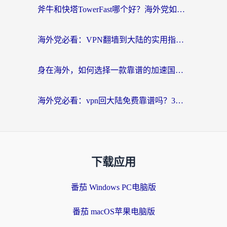
斧牛和快塔TowerFast哪个好？海外党如何选对回国加速器
海外党必看：VPN翻墙到大陆的实用指南——从看CCTV5到选加速器，一篇全搞定
身在海外，如何选择一款靠谱的加速国内网络的加速器？
海外党必看：vpn回大陆免费靠谱吗？3步选对加速器实现无缝刷国内资源
下载应用
番茄 Windows PC电脑版
番茄 macOS苹果电脑版