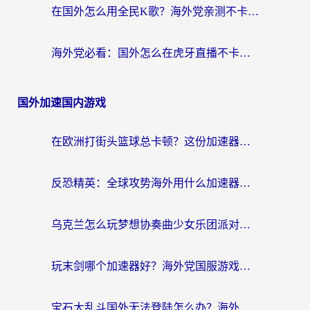
在国外怎么用全民K歌？海外党亲测不卡顿的回国加速秘籍
海外党必看：国外怎么在虎牙直播不卡顿？附腾讯视频网易云音乐解决方案
国外加速国内游戏
在欧洲打街头篮球总卡顿？这份加速器选择指南帮你解决延迟难题
反恐精英：全球攻势海外用什么加速器登录？海外党国服游戏畅玩指南
乌克兰怎么玩梦想协奏曲少女乐团派对？海外党国服游戏加速全攻略（附欧洲重生细胞荒野行动不卡技巧）
玩末剑哪个加速器好？海外党国服游戏畅玩终极指南（附3款热门游戏实测）
宝石大乱斗国外无法登陆怎么办？海外玩家专属加速指南（附穿越火线原野传说解决方案）