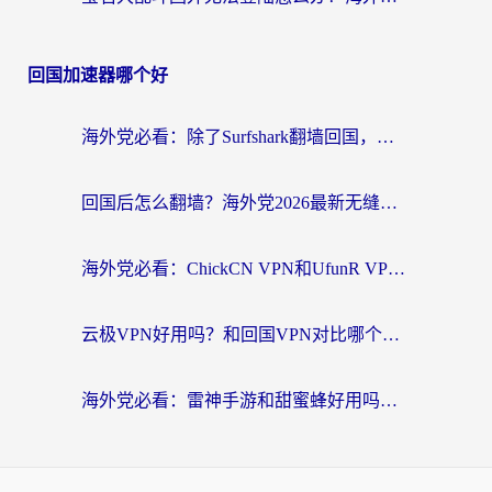
回国加速器哪个好
海外党必看：除了Surfshark翻墙回国，这些加速器选择技巧你真的懂吗？
回国后怎么翻墙？海外党2026最新无缝访问国内资源全攻略（附对比实测）
海外党必看：ChickCN VPN和UfunR VPN对比哪个回国效果更好？附实用选择指南
云极VPN好用吗？和回国VPN对比哪个回国效果更好？海外党亲测避坑指南
海外党必看：雷神手游和甜蜜蜂好用吗？3步选对回国加速器无缝刷国内资源