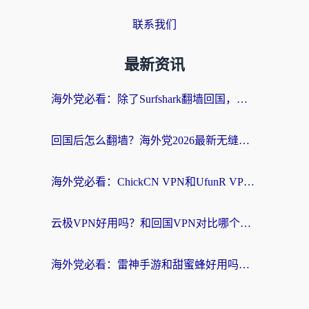
联系我们
最新资讯
海外党必看：除了Surfshark翻墙回国，这些加速器选择技巧你真的懂吗？
回国后怎么翻墙？海外党2026最新无缝访问国内资源全攻略（附对比实测）
海外党必看：ChickCN VPN和UfunR VPN对比哪个回国效果更好？附实用选择指南
云极VPN好用吗？和回国VPN对比哪个回国效果更好？海外党亲测避坑指南
海外党必看：雷神手游和甜蜜蜂好用吗？3步选对回国加速器无缝刷国内资源