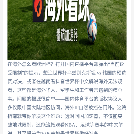
在海外怎么看欧洲杯？打开国内直播平台却弹出“当前IP
受限制”的提示，想追世界杯乌兹别克斯坦 vs 韩国的预选
赛对决，或者在越南看抖音世界杯中文解说海外无法观
看，这些都是海外华人、留学生和工作者常遇到的糟心
事。问题的根源很简单——国内体育平台的版权协议大
多仅限中国大陆地区访问，海外IP自然被挡在门外。这篇
指南就带你解决这个难题：选对回国加速器，不仅能突
破地域限制，还能流畅观看NBA、足球等赛事的中文解
说，甚至提前为2026美加墨世界杯做好准备。