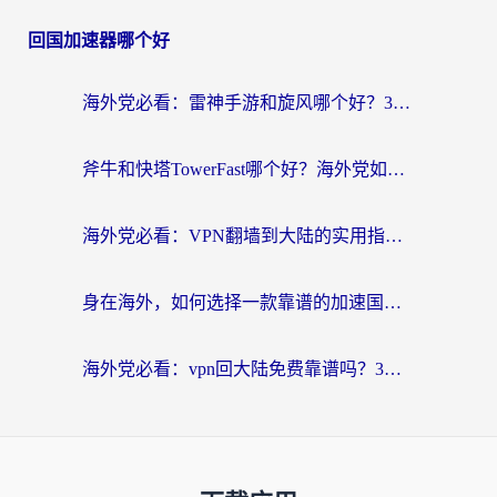
回国加速器哪个好
海外党必看：雷神手游和旋风哪个好？3分钟选对回国加速器，无缝刷国内剧玩游戏
斧牛和快塔TowerFast哪个好？海外党如何选对回国加速器
海外党必看：VPN翻墙到大陆的实用指南——从看CCTV5到选加速器，一篇全搞定
身在海外，如何选择一款靠谱的加速国内网络的加速器？
海外党必看：vpn回大陆免费靠谱吗？3步选对加速器实现无缝刷国内资源