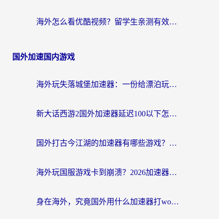
海外怎么看优酷视频？留学生亲测有效的回国加速器选择指南
国外加速国内游戏
海外玩失落城堡加速器：一份给漂泊玩家的网络自救指南
新大话西游2国外加速器延迟100以下怎么办？海外党实测有效的低延迟指南
国外打古今江湖的加速器有哪些游戏？一个海外玩家的终极选择指南
海外玩国服游戏卡到崩溃？2026加速器免费推荐+实用指南（亲测有效）
身在海外，究竟国外用什么加速器打wow好？