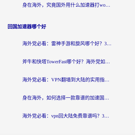
身在海外，究竟国外用什么加速器打wow好？
回国加速器哪个好
海外党必看：雷神手游和旋风哪个好？3分钟选对回国加速器，无缝刷国内剧玩游戏
斧牛和快塔TowerFast哪个好？海外党如何选对回国加速器
海外党必看：VPN翻墙到大陆的实用指南——从看CCTV5到选加速器，一篇全搞定
身在海外，如何选择一款靠谱的加速国内网络的加速器？
海外党必看：vpn回大陆免费靠谱吗？3步选对加速器实现无缝刷国内资源