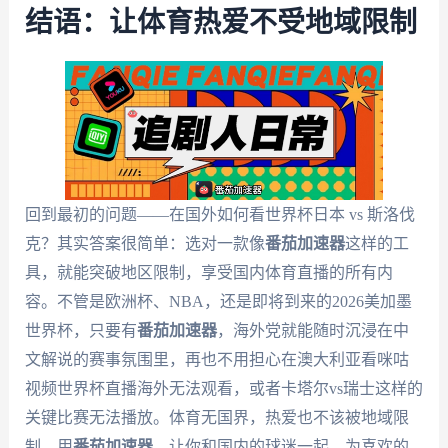
结语：让体育热爱不受地域限制
回到最初的问题——在国外如何看世界杯日本 vs 斯洛伐
克？其实答案很简单：选对一款像
番茄加速器
这样的工
具，就能突破地区限制，享受国内体育直播的所有内
容。不管是欧洲杯、NBA，还是即将到来的2026美加墨
世界杯，只要有
番茄加速器
，海外党就能随时沉浸在中
文解说的赛事氛围里，再也不用担心在澳大利亚看咪咕
视频世界杯直播海外无法观看，或者卡塔尔vs瑞士这样的
关键比赛无法播放。体育无国界，热爱也不该被地域限
制，用
番茄加速器
，让你和国内的球迷一起，为喜欢的