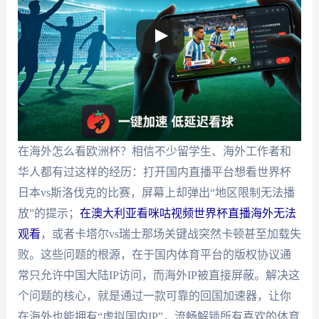
在海外怎么看欧洲杯？相信不少留学生、海外工作者和
华人都有过这样的经历：打开国内直播平台想看世界杯
日本vs斯洛伐克的比赛，屏幕上却弹出“地区限制无法播
放”的提示；
在澳大利亚看咪咕视频世界杯直播海外无法
观看
，或者卡塔尔vs瑞士那场关键战突然卡顿甚至加载失
败。这些问题的根源，在于国内体育平台的版权协议通
常只允许中国大陆IP访问，而海外IP被直接屏蔽。解决这
个问题的核心，就是通过一款可靠的回国加速器，让你
在海外也能拥有“虚拟国内IP”，流畅解锁所有喜欢的体育