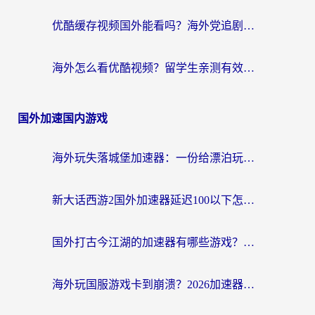
优酷缓存视频国外能看吗？海外党追剧看片的终极解决方案来了
海外怎么看优酷视频？留学生亲测有效的回国加速器选择指南
国外加速国内游戏
海外玩失落城堡加速器：一份给漂泊玩家的网络自救指南
新大话西游2国外加速器延迟100以下怎么办？海外党实测有效的低延迟指南
国外打古今江湖的加速器有哪些游戏？一个海外玩家的终极选择指南
海外玩国服游戏卡到崩溃？2026加速器免费推荐+实用指南（亲测有效）