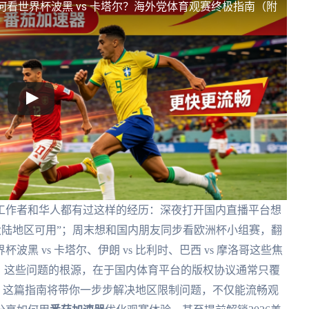
何看世界杯波黑 vs 卡塔尔？海外党体育观赛终极指南（附
工作者和华人都有过这样的经历：深夜打开国内直播平台想
大陆地区可用”；周末想和国内朋友同步看欧洲杯小组赛，翻
 vs 卡塔尔、伊朗 vs 比利时、巴西 vs 摩洛哥这些焦
。这些问题的根源，在于国内体育平台的版权协议通常只覆
心，这篇指南将带你一步步解决地区限制问题，不仅能流畅观