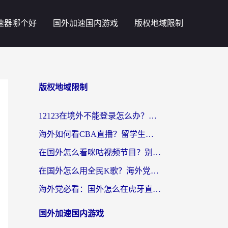
速器哪个好
国外加速国内游戏
版权地域限制
版权地域限制
12123在境外不能登录怎么办？海外党亲测有效的回国加速方案
海外如何看CBA直播？留学生亲测有效的体育赛事观看指南
在国外怎么看咪咕视频节目？别让地域限制挡住你的追剧自由
在国外怎么用全民K歌？海外党亲测不卡顿的回国加速秘籍
海外党必看：国外怎么在虎牙直播不卡顿？附腾讯视频网易云音乐解决方案
国外加速国内游戏