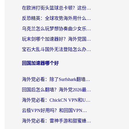
在欧洲打街头篮球总卡顿？这份加速器选择指南帮你解决延迟难题
反恐精英：全球攻势海外用什么加速器登录？海外党国服游戏畅玩指南
乌克兰怎么玩梦想协奏曲少女乐团派对？海外党国服游戏加速全攻略（附欧洲重生细胞荒野行动不卡技巧）
玩末剑哪个加速器好？海外党国服游戏畅玩终极指南（附3款热门游戏实测）
宝石大乱斗国外无法登陆怎么办？海外玩家专属加速指南（附穿越火线原野传说解决方案）
回国加速器哪个好
海外党必看：除了Surfshark翻墙回国，这些加速器选择技巧你真的懂吗？
回国后怎么翻墙？海外党2026最新无缝访问国内资源全攻略（附对比实测）
海外党必看：ChickCN VPN和UfunR VPN对比哪个回国效果更好？附实用选择指南
云极VPN好用吗？和回国VPN对比哪个回国效果更好？海外党亲测避坑指南
海外党必看：雷神手游和甜蜜蜂好用吗？3步选对回国加速器无缝刷国内资源