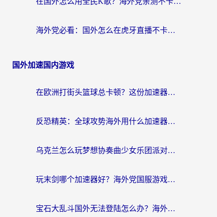
在国外怎么用全民K歌？海外党亲测不卡顿的回国加速秘籍
海外党必看：国外怎么在虎牙直播不卡顿？附腾讯视频网易云音乐解决方案
国外加速国内游戏
在欧洲打街头篮球总卡顿？这份加速器选择指南帮你解决延迟难题
反恐精英：全球攻势海外用什么加速器登录？海外党国服游戏畅玩指南
乌克兰怎么玩梦想协奏曲少女乐团派对？海外党国服游戏加速全攻略（附欧洲重生细胞荒野行动不卡技巧）
玩末剑哪个加速器好？海外党国服游戏畅玩终极指南（附3款热门游戏实测）
宝石大乱斗国外无法登陆怎么办？海外玩家专属加速指南（附穿越火线原野传说解决方案）