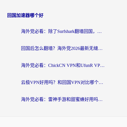
回国加速器哪个好
海外党必看：除了Surfshark翻墙回国，这些加速器选择技巧你真的懂吗？
回国后怎么翻墙？海外党2026最新无缝访问国内资源全攻略（附对比实测）
海外党必看：ChickCN VPN和UfunR VPN对比哪个回国效果更好？附实用选择指南
云极VPN好用吗？和回国VPN对比哪个回国效果更好？海外党亲测避坑指南
海外党必看：雷神手游和甜蜜蜂好用吗？3步选对回国加速器无缝刷国内资源