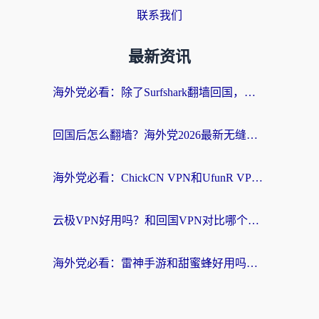
联系我们
最新资讯
海外党必看：除了Surfshark翻墙回国，这些加速器选择技巧你真的懂吗？
回国后怎么翻墙？海外党2026最新无缝访问国内资源全攻略（附对比实测）
海外党必看：ChickCN VPN和UfunR VPN对比哪个回国效果更好？附实用选择指南
云极VPN好用吗？和回国VPN对比哪个回国效果更好？海外党亲测避坑指南
海外党必看：雷神手游和甜蜜蜂好用吗？3步选对回国加速器无缝刷国内资源