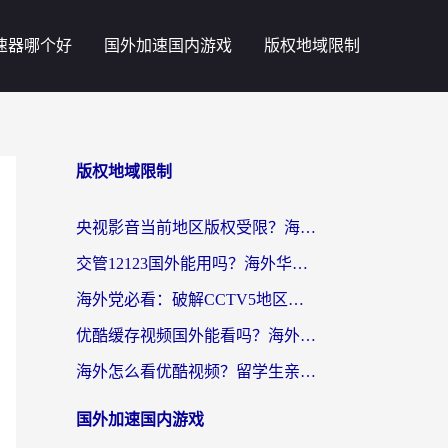
速器哪个好
国外加速国内游戏
版权地域限制
版权地域限制
央视影音当前地区版权受限？海外党追剧看片的终极解决方案来了
交管12123国外能用吗？海外华人亲测有效的回国加速器选择指南
海外党必看：破解CCTV5地区限制，这样看欧洲杯奥运直播才够爽！
优酷缓存视频国外能看吗？海外党追剧看片的终极解决方案来了
海外怎么看优酷视频？留学生亲测有效的回国加速器选择指南
国外加速国内游戏