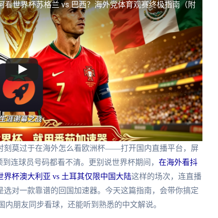
何看世界杯苏格兰 vs 巴西？海外党体育观赛终极指南（附
时刻莫过于在海外怎么看欧洲杯——打开国内直播平台，屏
顿到连球员号码都看不清。更别说世界杯期间，
在海外看抖
界杯澳大利亚 vs 土耳其仅限中国大陆
这样的场次，连直播
是选对一款靠谱的回国加速器。今天这篇指南，会带你搞定
和国内朋友同步看球，还能听到熟悉的中文解说。