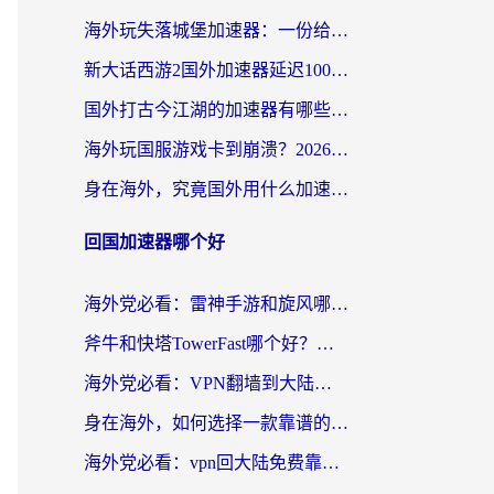
海外玩失落城堡加速器：一份给漂泊玩家的网络自救指南
新大话西游2国外加速器延迟100以下怎么办？海外党实测有效的低延迟指南
国外打古今江湖的加速器有哪些游戏？一个海外玩家的终极选择指南
海外玩国服游戏卡到崩溃？2026加速器免费推荐+实用指南（亲测有效）
身在海外，究竟国外用什么加速器打wow好？
回国加速器哪个好
海外党必看：雷神手游和旋风哪个好？3分钟选对回国加速器，无缝刷国内剧玩游戏
斧牛和快塔TowerFast哪个好？海外党如何选对回国加速器
海外党必看：VPN翻墙到大陆的实用指南——从看CCTV5到选加速器，一篇全搞定
身在海外，如何选择一款靠谱的加速国内网络的加速器？
海外党必看：vpn回大陆免费靠谱吗？3步选对加速器实现无缝刷国内资源