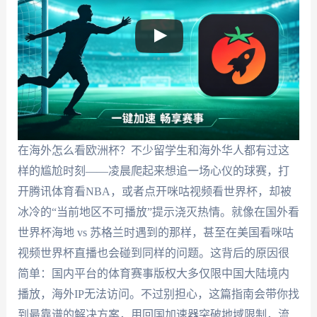
在海外怎么看欧洲杯？不少留学生和海外华人都有过这
样的尴尬时刻——凌晨爬起来想追一场心仪的球赛，打
开腾讯体育看NBA，或者点开咪咕视频看世界杯，却被
冰冷的“当前地区不可播放”提示浇灭热情。就像在国外看
世界杯海地 vs 苏格兰时遇到的那样，甚至在美国看咪咕
视频世界杯直播也会碰到同样的问题。这背后的原因很
简单：国内平台的体育赛事版权大多仅限中国大陆境内
播放，海外IP无法访问。不过别担心，这篇指南会带你找
到最靠谱的解决方案，用回国加速器突破地域限制，流