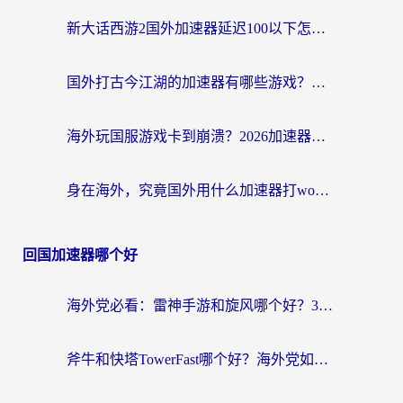
新大话西游2国外加速器延迟100以下怎么办？海外党实测有效的低延迟指南
国外打古今江湖的加速器有哪些游戏？一个海外玩家的终极选择指南
海外玩国服游戏卡到崩溃？2026加速器免费推荐+实用指南（亲测有效）
身在海外，究竟国外用什么加速器打wow好？
回国加速器哪个好
海外党必看：雷神手游和旋风哪个好？3分钟选对回国加速器，无缝刷国内剧玩游戏
斧牛和快塔TowerFast哪个好？海外党如何选对回国加速器