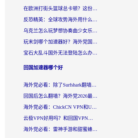
在欧洲打街头篮球总卡顿？这份加速器选择指南帮你解决延迟难题
反恐精英：全球攻势海外用什么加速器登录？海外党国服游戏畅玩指南
乌克兰怎么玩梦想协奏曲少女乐团派对？海外党国服游戏加速全攻略（附欧洲重生细胞荒野行动不卡技巧）
玩末剑哪个加速器好？海外党国服游戏畅玩终极指南（附3款热门游戏实测）
宝石大乱斗国外无法登陆怎么办？海外玩家专属加速指南（附穿越火线原野传说解决方案）
回国加速器哪个好
海外党必看：除了Surfshark翻墙回国，这些加速器选择技巧你真的懂吗？
回国后怎么翻墙？海外党2026最新无缝访问国内资源全攻略（附对比实测）
海外党必看：ChickCN VPN和UfunR VPN对比哪个回国效果更好？附实用选择指南
云极VPN好用吗？和回国VPN对比哪个回国效果更好？海外党亲测避坑指南
海外党必看：雷神手游和甜蜜蜂好用吗？3步选对回国加速器无缝刷国内资源