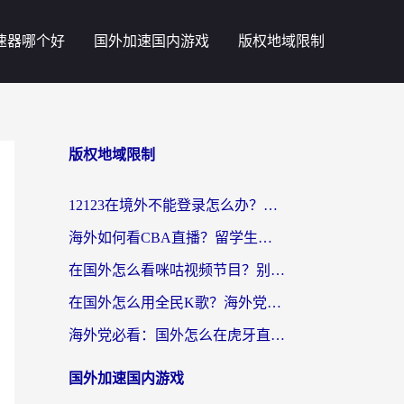
速器哪个好
国外加速国内游戏
版权地域限制
版权地域限制
12123在境外不能登录怎么办？海外党亲测有效的回国加速方案
海外如何看CBA直播？留学生亲测有效的体育赛事观看指南
在国外怎么看咪咕视频节目？别让地域限制挡住你的追剧自由
在国外怎么用全民K歌？海外党亲测不卡顿的回国加速秘籍
海外党必看：国外怎么在虎牙直播不卡顿？附腾讯视频网易云音乐解决方案
国外加速国内游戏