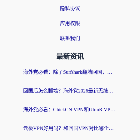
隐私协议
应用权限
联系我们
最新资讯
海外党必看：除了Surfshark翻墙回国，这些加速器选择技巧你真的懂吗？
回国后怎么翻墙？海外党2026最新无缝访问国内资源全攻略（附对比实测）
海外党必看：ChickCN VPN和UfunR VPN对比哪个回国效果更好？附实用选择指南
云极VPN好用吗？和回国VPN对比哪个回国效果更好？海外党亲测避坑指南