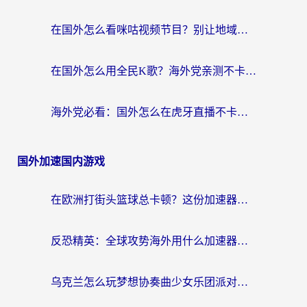
在国外怎么看咪咕视频节目？别让地域限制挡住你的追剧自由
在国外怎么用全民K歌？海外党亲测不卡顿的回国加速秘籍
海外党必看：国外怎么在虎牙直播不卡顿？附腾讯视频网易云音乐解决方案
国外加速国内游戏
在欧洲打街头篮球总卡顿？这份加速器选择指南帮你解决延迟难题
反恐精英：全球攻势海外用什么加速器登录？海外党国服游戏畅玩指南
乌克兰怎么玩梦想协奏曲少女乐团派对？海外党国服游戏加速全攻略（附欧洲重生细胞荒野行动不卡技巧）