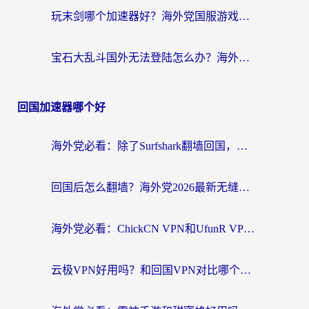
玩末剑哪个加速器好？海外党国服游戏畅玩终极指南（附3款热门游戏实测）
宝石大乱斗国外无法登陆怎么办？海外玩家专属加速指南（附穿越火线原野传说解决方案）
回国加速器哪个好
海外党必看：除了Surfshark翻墙回国，这些加速器选择技巧你真的懂吗？
回国后怎么翻墙？海外党2026最新无缝访问国内资源全攻略（附对比实测）
海外党必看：ChickCN VPN和UfunR VPN对比哪个回国效果更好？附实用选择指南
云极VPN好用吗？和回国VPN对比哪个回国效果更好？海外党亲测避坑指南