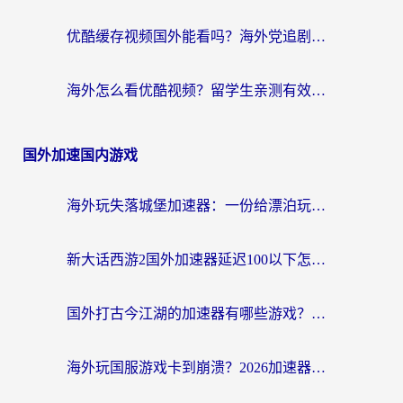
优酷缓存视频国外能看吗？海外党追剧看片的终极解决方案来了
海外怎么看优酷视频？留学生亲测有效的回国加速器选择指南
国外加速国内游戏
海外玩失落城堡加速器：一份给漂泊玩家的网络自救指南
新大话西游2国外加速器延迟100以下怎么办？海外党实测有效的低延迟指南
国外打古今江湖的加速器有哪些游戏？一个海外玩家的终极选择指南
海外玩国服游戏卡到崩溃？2026加速器免费推荐+实用指南（亲测有效）