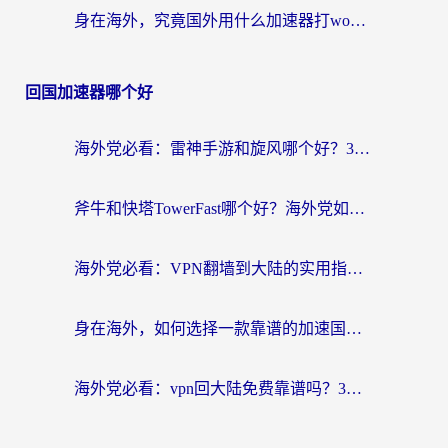
身在海外，究竟国外用什么加速器打wow好？
回国加速器哪个好
海外党必看：雷神手游和旋风哪个好？3分钟选对回国加速器，无缝刷国内剧玩游戏
斧牛和快塔TowerFast哪个好？海外党如何选对回国加速器
海外党必看：VPN翻墙到大陆的实用指南——从看CCTV5到选加速器，一篇全搞定
身在海外，如何选择一款靠谱的加速国内网络的加速器？
海外党必看：vpn回大陆免费靠谱吗？3步选对加速器实现无缝刷国内资源