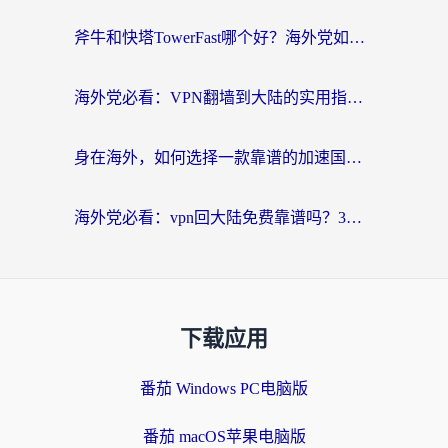
斧牛和快塔TowerFast哪个好？海外党如何选对回国加速器
海外党必看：VPN翻墙到大陆的实用指南——从看CCTV5到选加速器，一篇全搞定
身在海外，如何选择一款靠谱的加速国内网络的加速器？
海外党必看：vpn回大陆免费靠谱吗？3步选对加速器实现无缝刷国内资源
下载应用
番茄 Windows PC电脑版
番茄 macOS苹果电脑版