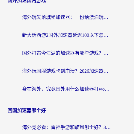
国外加速国内游戏
海外玩失落城堡加速器：一份给漂泊玩家的网络自救指南
新大话西游2国外加速器延迟100以下怎么办？海外党实测有效的低延迟指南
国外打古今江湖的加速器有哪些游戏？一个海外玩家的终极选择指南
海外玩国服游戏卡到崩溃？2026加速器免费推荐+实用指南（亲测有效）
身在海外，究竟国外用什么加速器打wow好？
回国加速器哪个好
海外党必看：雷神手游和旋风哪个好？3分钟选对回国加速器，无缝刷国内剧玩游戏