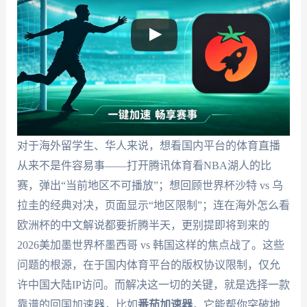
对于海外留学生、华人来说，想看国内平台的体育直播
从来不是件容易事——打开腾讯体育看NBA湖人的比
赛，弹出“当前地区不可播放”；想回顾世界杯沙特 vs 乌
拉圭的经典对决，页面显示“地区限制”；连在海外怎么看
欧洲杯的中文解说都要折腾半天，更别提即将到来的
2026美加墨世界杯墨西哥 vs 韩国这样的焦点战了。这些
问题的根源，在于国内体育平台的版权协议限制，仅允
许中国大陆IP访问。而解决这一切的关键，就是选择一款
靠谱的回国加速器，比如
番茄加速器
，它能帮你突破地