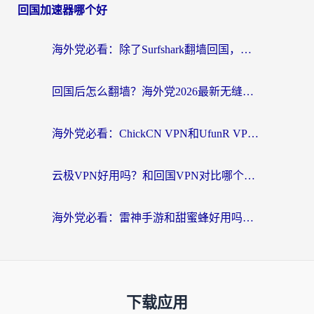
回国加速器哪个好
海外党必看：除了Surfshark翻墙回国，这些加速器选择技巧你真的懂吗？
回国后怎么翻墙？海外党2026最新无缝访问国内资源全攻略（附对比实测）
海外党必看：ChickCN VPN和UfunR VPN对比哪个回国效果更好？附实用选择指南
云极VPN好用吗？和回国VPN对比哪个回国效果更好？海外党亲测避坑指南
海外党必看：雷神手游和甜蜜蜂好用吗？3步选对回国加速器无缝刷国内资源
下载应用