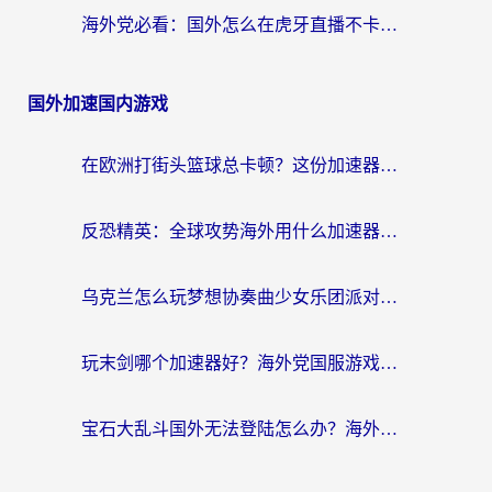
海外党必看：国外怎么在虎牙直播不卡顿？附腾讯视频网易云音乐解决方案
国外加速国内游戏
在欧洲打街头篮球总卡顿？这份加速器选择指南帮你解决延迟难题
反恐精英：全球攻势海外用什么加速器登录？海外党国服游戏畅玩指南
乌克兰怎么玩梦想协奏曲少女乐团派对？海外党国服游戏加速全攻略（附欧洲重生细胞荒野行动不卡技巧）
玩末剑哪个加速器好？海外党国服游戏畅玩终极指南（附3款热门游戏实测）
宝石大乱斗国外无法登陆怎么办？海外玩家专属加速指南（附穿越火线原野传说解决方案）