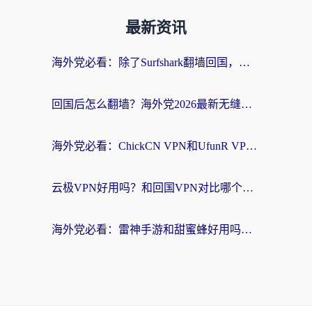
最新资讯
海外党必看：除了Surfshark翻墙回国，这些加速器选择技巧你真的懂吗？
回国后怎么翻墙？海外党2026最新无缝访问国内资源全攻略（附对比实测）
海外党必看：ChickCN VPN和UfunR VPN对比哪个回国效果更好？附实用选择指南
云极VPN好用吗？和回国VPN对比哪个回国效果更好？海外党亲测避坑指南
海外党必看：雷神手游和甜蜜蜂好用吗？3步选对回国加速器无缝刷国内资源