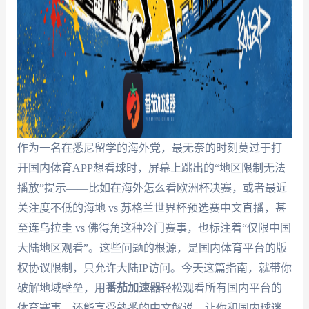
作为一名在悉尼留学的海外党，最无奈的时刻莫过于打
开国内体育APP想看球时，屏幕上跳出的“地区限制无法
播放”提示——比如在海外怎么看欧洲杯决赛，或者最近
关注度不低的海地 vs 苏格兰世界杯预选赛中文直播，甚
至连乌拉圭 vs 佛得角这种冷门赛事，也标注着“仅限中国
大陆地区观看”。这些问题的根源，是国内体育平台的版
权协议限制，只允许大陆IP访问。今天这篇指南，就带你
破解地域壁垒，用
番茄加速器
轻松观看所有国内平台的
体育赛事，还能享受熟悉的中文解说，让你和国内球迷