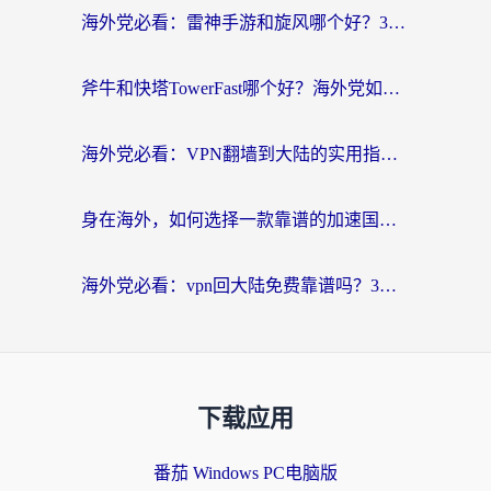
海外党必看：雷神手游和旋风哪个好？3分钟选对回国加速器，无缝刷国内剧玩游戏
斧牛和快塔TowerFast哪个好？海外党如何选对回国加速器
海外党必看：VPN翻墙到大陆的实用指南——从看CCTV5到选加速器，一篇全搞定
身在海外，如何选择一款靠谱的加速国内网络的加速器？
海外党必看：vpn回大陆免费靠谱吗？3步选对加速器实现无缝刷国内资源
下载应用
番茄 Windows PC电脑版