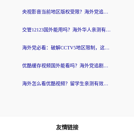
央视影音当前地区版权受限？海外党追剧看片的终极解决方案来了
交管12123国外能用吗？海外华人亲测有效的回国加速器选择指南
海外党必看：破解CCTV5地区限制，这样看欧洲杯奥运直播才够爽！
优酷缓存视频国外能看吗？海外党追剧看片的终极解决方案来了
海外怎么看优酷视频？留学生亲测有效的回国加速器选择指南
友情链接