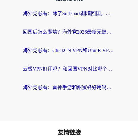
海外党必看：除了Surfshark翻墙回国，这些加速器选择技巧你真的懂吗？
回国后怎么翻墙？海外党2026最新无缝访问国内资源全攻略（附对比实测）
海外党必看：ChickCN VPN和UfunR VPN对比哪个回国效果更好？附实用选择指南
云极VPN好用吗？和回国VPN对比哪个回国效果更好？海外党亲测避坑指南
海外党必看：雷神手游和甜蜜蜂好用吗？3步选对回国加速器无缝刷国内资源
友情链接