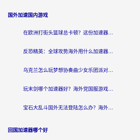
国外加速国内游戏
在欧洲打街头篮球总卡顿？这份加速器选择指南帮你解决延迟难题
反恐精英：全球攻势海外用什么加速器登录？海外党国服游戏畅玩指南
乌克兰怎么玩梦想协奏曲少女乐团派对？海外党国服游戏加速全攻略（附欧洲重生细胞荒野行动不卡技巧）
玩末剑哪个加速器好？海外党国服游戏畅玩终极指南（附3款热门游戏实测）
宝石大乱斗国外无法登陆怎么办？海外玩家专属加速指南（附穿越火线原野传说解决方案）
回国加速器哪个好