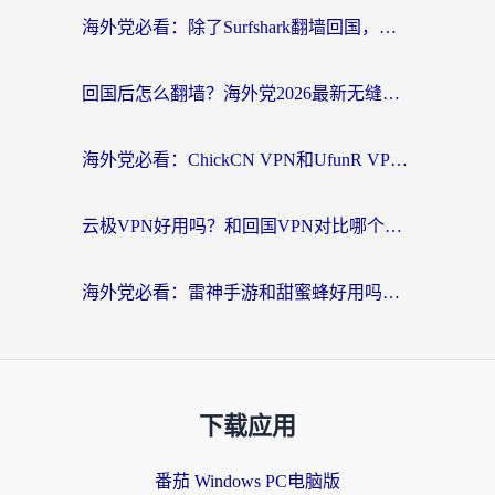
海外党必看：除了Surfshark翻墙回国，这些加速器选择技巧你真的懂吗？
回国后怎么翻墙？海外党2026最新无缝访问国内资源全攻略（附对比实测）
海外党必看：ChickCN VPN和UfunR VPN对比哪个回国效果更好？附实用选择指南
云极VPN好用吗？和回国VPN对比哪个回国效果更好？海外党亲测避坑指南
海外党必看：雷神手游和甜蜜蜂好用吗？3步选对回国加速器无缝刷国内资源
下载应用
番茄 Windows PC电脑版