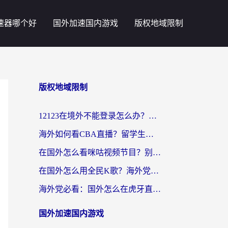
速器哪个好
国外加速国内游戏
版权地域限制
版权地域限制
12123在境外不能登录怎么办？海外党亲测有效的回国加速方案
海外如何看CBA直播？留学生亲测有效的体育赛事观看指南
在国外怎么看咪咕视频节目？别让地域限制挡住你的追剧自由
在国外怎么用全民K歌？海外党亲测不卡顿的回国加速秘籍
海外党必看：国外怎么在虎牙直播不卡顿？附腾讯视频网易云音乐解决方案
国外加速国内游戏