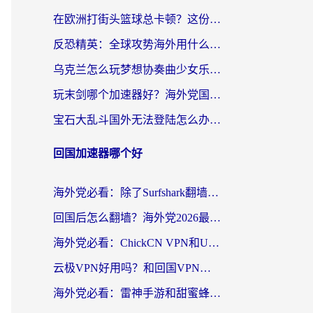
在欧洲打街头篮球总卡顿？这份加速器选择指南帮你解决延迟难题
反恐精英：全球攻势海外用什么加速器登录？海外党国服游戏畅玩指南
乌克兰怎么玩梦想协奏曲少女乐团派对？海外党国服游戏加速全攻略（附欧洲重生细胞荒野行动不卡技巧）
玩末剑哪个加速器好？海外党国服游戏畅玩终极指南（附3款热门游戏实测）
宝石大乱斗国外无法登陆怎么办？海外玩家专属加速指南（附穿越火线原野传说解决方案）
回国加速器哪个好
海外党必看：除了Surfshark翻墙回国，这些加速器选择技巧你真的懂吗？
回国后怎么翻墙？海外党2026最新无缝访问国内资源全攻略（附对比实测）
海外党必看：ChickCN VPN和UfunR VPN对比哪个回国效果更好？附实用选择指南
云极VPN好用吗？和回国VPN对比哪个回国效果更好？海外党亲测避坑指南
海外党必看：雷神手游和甜蜜蜂好用吗？3步选对回国加速器无缝刷国内资源