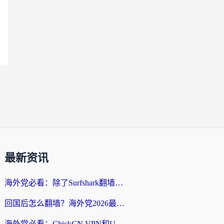
最新资讯
海外党必看：除了Surfshark翻墙回国，这些加速器选择技巧你真的懂吗？
回国后怎么翻墙？海外党2026最新无缝访问国内资源全攻略（附对比实测）
海外党必看：ChickCN VPN和UfunR VPN对比哪个回国效果更好？附实用选择指南