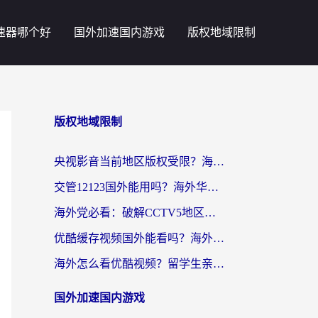
速器哪个好
国外加速国内游戏
版权地域限制
版权地域限制
央视影音当前地区版权受限？海外党追剧看片的终极解决方案来了
交管12123国外能用吗？海外华人亲测有效的回国加速器选择指南
海外党必看：破解CCTV5地区限制，这样看欧洲杯奥运直播才够爽！
优酷缓存视频国外能看吗？海外党追剧看片的终极解决方案来了
海外怎么看优酷视频？留学生亲测有效的回国加速器选择指南
国外加速国内游戏