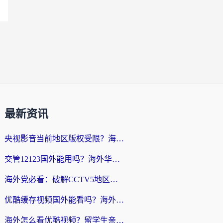
最新资讯
央视影音当前地区版权受限？海外党追剧看片的终极解决方案来了
交管12123国外能用吗？海外华人亲测有效的回国加速器选择指南
海外党必看：破解CCTV5地区限制，这样看欧洲杯奥运直播才够爽！
优酷缓存视频国外能看吗？海外党追剧看片的终极解决方案来了
海外怎么看优酷视频？留学生亲测有效的回国加速器选择指南