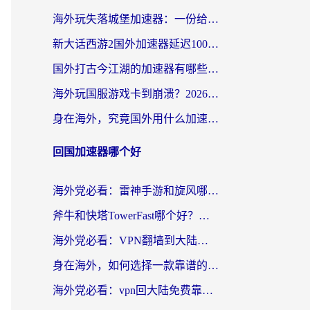
海外玩失落城堡加速器：一份给漂泊玩家的网络自救指南
新大话西游2国外加速器延迟100以下怎么办？海外党实测有效的低延迟指南
国外打古今江湖的加速器有哪些游戏？一个海外玩家的终极选择指南
海外玩国服游戏卡到崩溃？2026加速器免费推荐+实用指南（亲测有效）
身在海外，究竟国外用什么加速器打wow好？
回国加速器哪个好
海外党必看：雷神手游和旋风哪个好？3分钟选对回国加速器，无缝刷国内剧玩游戏
斧牛和快塔TowerFast哪个好？海外党如何选对回国加速器
海外党必看：VPN翻墙到大陆的实用指南——从看CCTV5到选加速器，一篇全搞定
身在海外，如何选择一款靠谱的加速国内网络的加速器？
海外党必看：vpn回大陆免费靠谱吗？3步选对加速器实现无缝刷国内资源