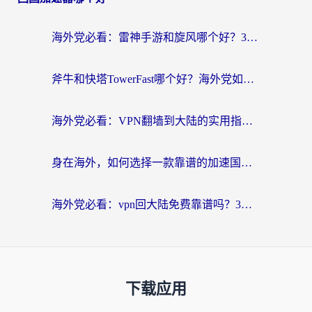
海外党必看：雷神手游和旋风哪个好？3分钟选对回国加速器，无缝刷国内剧玩游戏
斧牛和快塔TowerFast哪个好？海外党如何选对回国加速器
海外党必看：VPN翻墙到大陆的实用指南——从看CCTV5到选加速器，一篇全搞定
身在海外，如何选择一款靠谱的加速国内网络的加速器？
海外党必看：vpn回大陆免费靠谱吗？3步选对加速器实现无缝刷国内资源
下载应用