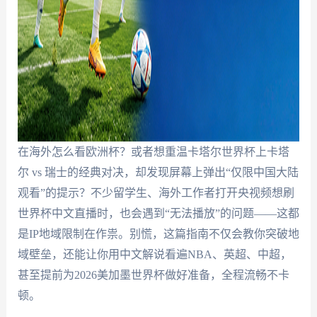
在海外怎么看欧洲杯？或者想重温卡塔尔世界杯上卡塔
尔 vs 瑞士的经典对决，却发现屏幕上弹出“仅限中国大陆
观看”的提示？不少留学生、海外工作者打开央视频想刷
世界杯中文直播时，也会遇到“无法播放”的问题——这都
是IP地域限制在作祟。别慌，这篇指南不仅会教你突破地
域壁垒，还能让你用中文解说看遍NBA、英超、中超，
甚至提前为2026美加墨世界杯做好准备，全程流畅不卡
顿。