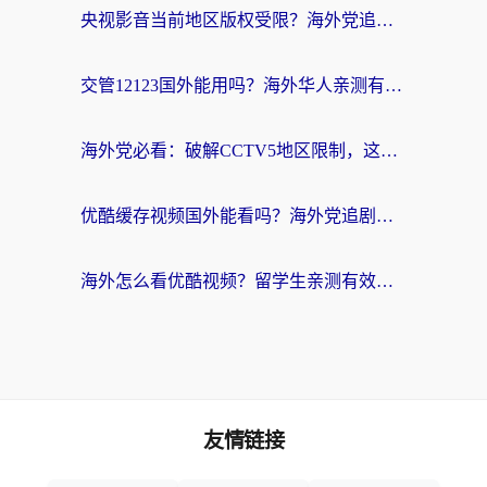
央视影音当前地区版权受限？海外党追剧看片的终极解决方案来了
交管12123国外能用吗？海外华人亲测有效的回国加速器选择指南
海外党必看：破解CCTV5地区限制，这样看欧洲杯奥运直播才够爽！
优酷缓存视频国外能看吗？海外党追剧看片的终极解决方案来了
海外怎么看优酷视频？留学生亲测有效的回国加速器选择指南
友情链接