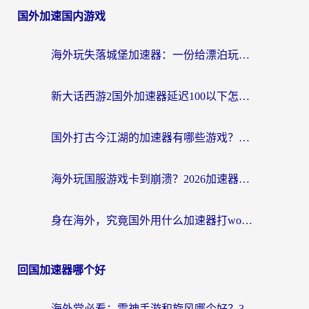
国外加速国内游戏
海外玩失落城堡加速器：一份给漂泊玩家的网络自救指南
新大话西游2国外加速器延迟100以下怎么办？海外党实测有效的低延迟指南
国外打古今江湖的加速器有哪些游戏？一个海外玩家的终极选择指南
海外玩国服游戏卡到崩溃？2026加速器免费推荐+实用指南（亲测有效）
身在海外，究竟国外用什么加速器打wow好？
回国加速器哪个好
海外党必看：雷神手游和旋风哪个好？3分钟选对回国加速器，无缝刷国内剧玩游戏