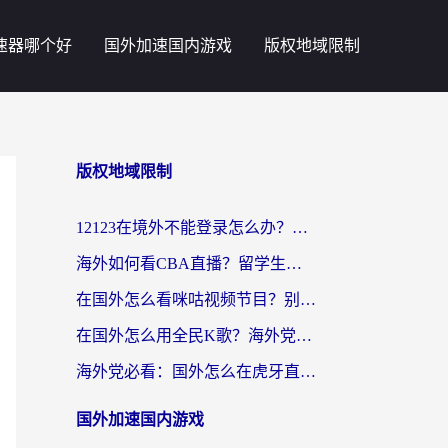
速器哪个好
国外加速国内游戏
版权地域限制
版权地域限制
12123在境外不能登录怎么办？海外党亲测有效的回国加速方案
海外如何看CBA直播？留学生亲测有效的体育赛事观看指南
在国外怎么看咪咕视频节目？别让地域限制挡住你的追剧自由
在国外怎么用全民K歌？海外党亲测不卡顿的回国加速秘籍
海外党必看：国外怎么在虎牙直播不卡顿？附腾讯视频网易云音乐解决方案
国外加速国内游戏