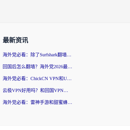
最新资讯
海外党必看：除了Surfshark翻墙回国，这些加速器选择技巧你真的懂吗？
回国后怎么翻墙？海外党2026最新无缝访问国内资源全攻略（附对比实测）
海外党必看：ChickCN VPN和UfunR VPN对比哪个回国效果更好？附实用选择指南
云极VPN好用吗？和回国VPN对比哪个回国效果更好？海外党亲测避坑指南
海外党必看：雷神手游和甜蜜蜂好用吗？3步选对回国加速器无缝刷国内资源