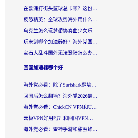
在欧洲打街头篮球总卡顿？这份加速器选择指南帮你解决延迟难题
反恐精英：全球攻势海外用什么加速器登录？海外党国服游戏畅玩指南
乌克兰怎么玩梦想协奏曲少女乐团派对？海外党国服游戏加速全攻略（附欧洲重生细胞荒野行动不卡技巧）
玩末剑哪个加速器好？海外党国服游戏畅玩终极指南（附3款热门游戏实测）
宝石大乱斗国外无法登陆怎么办？海外玩家专属加速指南（附穿越火线原野传说解决方案）
回国加速器哪个好
海外党必看：除了Surfshark翻墙回国，这些加速器选择技巧你真的懂吗？
回国后怎么翻墙？海外党2026最新无缝访问国内资源全攻略（附对比实测）
海外党必看：ChickCN VPN和UfunR VPN对比哪个回国效果更好？附实用选择指南
云极VPN好用吗？和回国VPN对比哪个回国效果更好？海外党亲测避坑指南
海外党必看：雷神手游和甜蜜蜂好用吗？3步选对回国加速器无缝刷国内资源