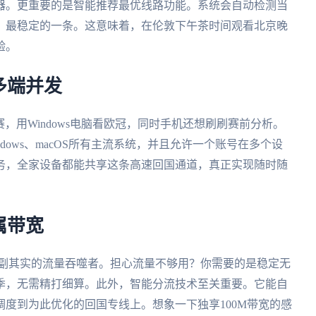
器。更重要的是智能推荐最优线路功能。系统会自动检测当
、最稳定的一条。这意味着，在伦敦下午茶时间观看北京晚
验。
多端并发
赛，用Windows电脑看欧冠，同时手机还想刷刷赛前分析。
indows、macOS所有主流系统，并且允许一个账号在多个设
务，全家设备都能共享这条高速回国通道，真正实现随时随
属带宽
名副其实的流量吞噬者。担心流量不够用？你需要的是稳定无
季，无需精打细算。此外，智能分流技术至关重要。它能自
度到为此优化的回国专线上。想象一下独享100M带宽的感