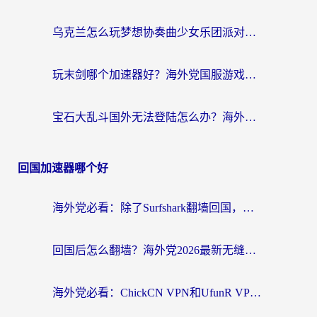
乌克兰怎么玩梦想协奏曲少女乐团派对？海外党国服游戏加速全攻略（附欧洲重生细胞荒野行动不卡技巧）
玩末剑哪个加速器好？海外党国服游戏畅玩终极指南（附3款热门游戏实测）
宝石大乱斗国外无法登陆怎么办？海外玩家专属加速指南（附穿越火线原野传说解决方案）
回国加速器哪个好
海外党必看：除了Surfshark翻墙回国，这些加速器选择技巧你真的懂吗？
回国后怎么翻墙？海外党2026最新无缝访问国内资源全攻略（附对比实测）
海外党必看：ChickCN VPN和UfunR VPN对比哪个回国效果更好？附实用选择指南