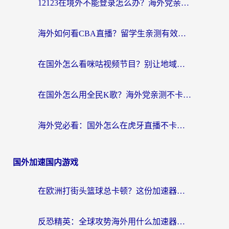
12123在境外不能登录怎么办？海外党亲测有效的回国加速方案
海外如何看CBA直播？留学生亲测有效的体育赛事观看指南
在国外怎么看咪咕视频节目？别让地域限制挡住你的追剧自由
在国外怎么用全民K歌？海外党亲测不卡顿的回国加速秘籍
海外党必看：国外怎么在虎牙直播不卡顿？附腾讯视频网易云音乐解决方案
国外加速国内游戏
在欧洲打街头篮球总卡顿？这份加速器选择指南帮你解决延迟难题
反恐精英：全球攻势海外用什么加速器登录？海外党国服游戏畅玩指南