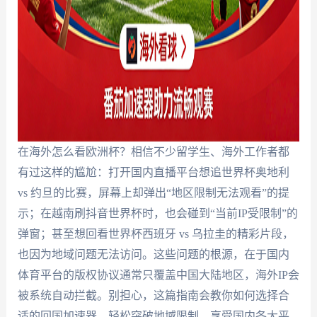
在海外怎么看欧洲杯？相信不少留学生、海外工作者都
有过这样的尴尬：打开国内直播平台想追世界杯奥地利
vs 约旦的比赛，屏幕上却弹出“地区限制无法观看”的提
示；在越南刷抖音世界杯时，也会碰到“当前IP受限制”的
弹窗；甚至想回看世界杯西班牙 vs 乌拉圭的精彩片段，
也因为地域问题无法访问。这些问题的根源，在于国内
体育平台的版权协议通常只覆盖中国大陆地区，海外IP会
被系统自动拦截。别担心，这篇指南会教你如何选择合
适的回国加速器，轻松突破地域限制，享受国内各大平