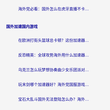
海外党必看：国外怎么在虎牙直播不卡顿？附腾讯视频网易云音乐解决方案
国外加速国内游戏
在欧洲打街头篮球总卡顿？这份加速器选择指南帮你解决延迟难题
反恐精英：全球攻势海外用什么加速器登录？海外党国服游戏畅玩指南
乌克兰怎么玩梦想协奏曲少女乐团派对？海外党国服游戏加速全攻略（附欧洲重生细胞荒野行动不卡技巧）
玩末剑哪个加速器好？海外党国服游戏畅玩终极指南（附3款热门游戏实测）
宝石大乱斗国外无法登陆怎么办？海外玩家专属加速指南（附穿越火线原野传说解决方案）