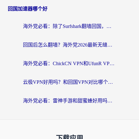
回国加速器哪个好
海外党必看：除了Surfshark翻墙回国，这些加速器选择技巧你真的懂吗？
回国后怎么翻墙？海外党2026最新无缝访问国内资源全攻略（附对比实测）
海外党必看：ChickCN VPN和UfunR VPN对比哪个回国效果更好？附实用选择指南
云极VPN好用吗？和回国VPN对比哪个回国效果更好？海外党亲测避坑指南
海外党必看：雷神手游和甜蜜蜂好用吗？3步选对回国加速器无缝刷国内资源
下载应用