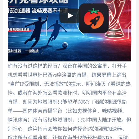
你有没有过这样的经历？深夜在英国的公寓里，打开手
机想看看世界杯巴西vs摩洛哥的直播，结果屏幕上跳出
“当前IP受限制，无法播放”的提示，瞬间浇灭了看球的热
情。或者在海外怎么看欧洲杯时，明明国内平台有高清
直播，却因为地域限制只能望洋兴叹？问题的根源很简
单——国内体育直播平台（比如央视体育、咪咕视频、
腾讯体育）都有版权地域限制，只对中国大陆IP开放。但
别担心，这篇指南会教你如何选择合适的回国加速器，
解决所有观看难题，让你在海外也能轻松看NBA、足球