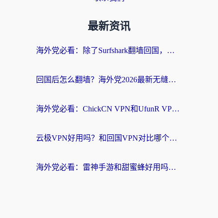
最新资讯
海外党必看：除了Surfshark翻墙回国，这些加速器选择技巧你真的懂吗？
回国后怎么翻墙？海外党2026最新无缝访问国内资源全攻略（附对比实测）
海外党必看：ChickCN VPN和UfunR VPN对比哪个回国效果更好？附实用选择指南
云极VPN好用吗？和回国VPN对比哪个回国效果更好？海外党亲测避坑指南
海外党必看：雷神手游和甜蜜蜂好用吗？3步选对回国加速器无缝刷国内资源