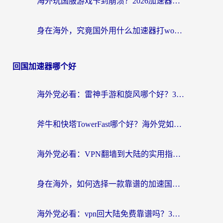
海外玩国服游戏卡到崩溃？2026加速器免费推荐+实用指南（亲测有效）
身在海外，究竟国外用什么加速器打wow好？
回国加速器哪个好
海外党必看：雷神手游和旋风哪个好？3分钟选对回国加速器，无缝刷国内剧玩游戏
斧牛和快塔TowerFast哪个好？海外党如何选对回国加速器
海外党必看：VPN翻墙到大陆的实用指南——从看CCTV5到选加速器，一篇全搞定
身在海外，如何选择一款靠谱的加速国内网络的加速器？
海外党必看：vpn回大陆免费靠谱吗？3步选对加速器实现无缝刷国内资源