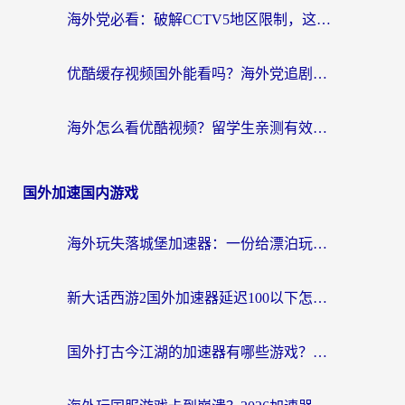
海外党必看：破解CCTV5地区限制，这样看欧洲杯奥运直播才够爽！
优酷缓存视频国外能看吗？海外党追剧看片的终极解决方案来了
海外怎么看优酷视频？留学生亲测有效的回国加速器选择指南
国外加速国内游戏
海外玩失落城堡加速器：一份给漂泊玩家的网络自救指南
新大话西游2国外加速器延迟100以下怎么办？海外党实测有效的低延迟指南
国外打古今江湖的加速器有哪些游戏？一个海外玩家的终极选择指南