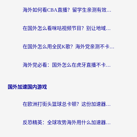
海外如何看CBA直播？留学生亲测有效的体育赛事观看指南
在国外怎么看咪咕视频节目？别让地域限制挡住你的追剧自由
在国外怎么用全民K歌？海外党亲测不卡顿的回国加速秘籍
海外党必看：国外怎么在虎牙直播不卡顿？附腾讯视频网易云音乐解决方案
国外加速国内游戏
在欧洲打街头篮球总卡顿？这份加速器选择指南帮你解决延迟难题
反恐精英：全球攻势海外用什么加速器登录？海外党国服游戏畅玩指南