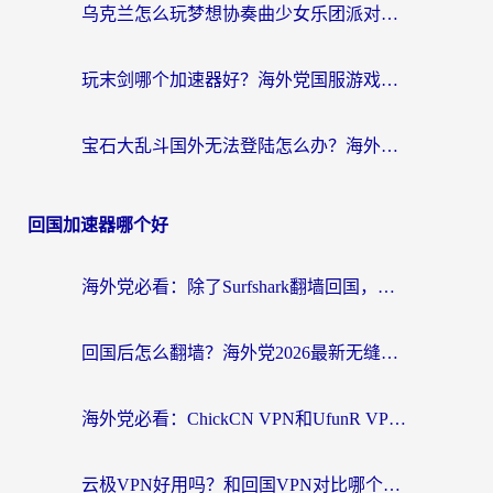
乌克兰怎么玩梦想协奏曲少女乐团派对？海外党国服游戏加速全攻略（附欧洲重生细胞荒野行动不卡技巧）
玩末剑哪个加速器好？海外党国服游戏畅玩终极指南（附3款热门游戏实测）
宝石大乱斗国外无法登陆怎么办？海外玩家专属加速指南（附穿越火线原野传说解决方案）
回国加速器哪个好
海外党必看：除了Surfshark翻墙回国，这些加速器选择技巧你真的懂吗？
回国后怎么翻墙？海外党2026最新无缝访问国内资源全攻略（附对比实测）
海外党必看：ChickCN VPN和UfunR VPN对比哪个回国效果更好？附实用选择指南
云极VPN好用吗？和回国VPN对比哪个回国效果更好？海外党亲测避坑指南