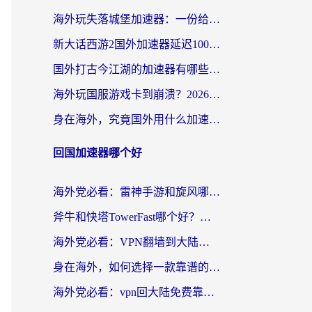
海外玩失落城堡加速器：一份给漂泊玩家的网络自救指南
新大话西游2国外加速器延迟100以下怎么办？海外党实测有效的低延迟指南
国外打古今江湖的加速器有哪些游戏？一个海外玩家的终极选择指南
海外玩国服游戏卡到崩溃？2026加速器免费推荐+实用指南（亲测有效）
身在海外，究竟国外用什么加速器打wow好？
回国加速器哪个好
海外党必看：雷神手游和旋风哪个好？3分钟选对回国加速器，无缝刷国内剧玩游戏
斧牛和快塔TowerFast哪个好？海外党如何选对回国加速器
海外党必看：VPN翻墙到大陆的实用指南——从看CCTV5到选加速器，一篇全搞定
身在海外，如何选择一款靠谱的加速国内网络的加速器？
海外党必看：vpn回大陆免费靠谱吗？3步选对加速器实现无缝刷国内资源