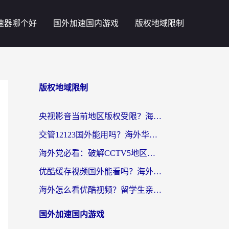
速器哪个好
国外加速国内游戏
版权地域限制
版权地域限制
央视影音当前地区版权受限？海外党追剧看片的终极解决方案来了
交管12123国外能用吗？海外华人亲测有效的回国加速器选择指南
海外党必看：破解CCTV5地区限制，这样看欧洲杯奥运直播才够爽！
优酷缓存视频国外能看吗？海外党追剧看片的终极解决方案来了
海外怎么看优酷视频？留学生亲测有效的回国加速器选择指南
国外加速国内游戏