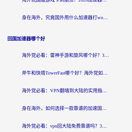
身在海外，究竟国外用什么加速器打wow好？
回国加速器哪个好
海外党必看：雷神手游和旋风哪个好？3分钟选对回国加速器，无缝刷国内剧玩游戏
斧牛和快塔TowerFast哪个好？海外党如何选对回国加速器
海外党必看：VPN翻墙到大陆的实用指南——从看CCTV5到选加速器，一篇全搞定
身在海外，如何选择一款靠谱的加速国内网络的加速器？
海外党必看：vpn回大陆免费靠谱吗？3步选对加速器实现无缝刷国内资源