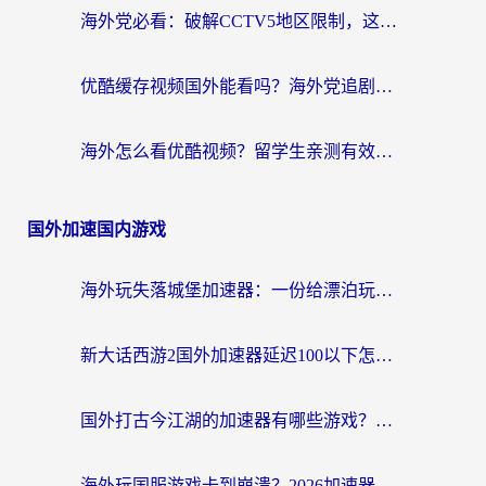
海外党必看：破解CCTV5地区限制，这样看欧洲杯奥运直播才够爽！
优酷缓存视频国外能看吗？海外党追剧看片的终极解决方案来了
海外怎么看优酷视频？留学生亲测有效的回国加速器选择指南
国外加速国内游戏
海外玩失落城堡加速器：一份给漂泊玩家的网络自救指南
新大话西游2国外加速器延迟100以下怎么办？海外党实测有效的低延迟指南
国外打古今江湖的加速器有哪些游戏？一个海外玩家的终极选择指南
海外玩国服游戏卡到崩溃？2026加速器免费推荐+实用指南（亲测有效）