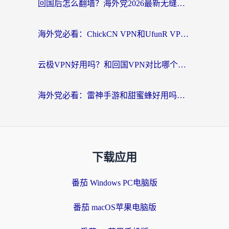
回国后怎么翻墙？海外党2026最新无缝访问国内资源全攻略（附对比实测）
海外党必看：ChickCN VPN和UfunR VPN对比哪个回国效果更好？附实用选择指南
云极VPN好用吗？和回国VPN对比哪个回国效果更好？海外党亲测避坑指南
海外党必看：雷神手游和甜蜜蜂好用吗？3步选对回国加速器无缝刷国内资源
下载应用
番茄 Windows PC电脑版
番茄 macOS苹果电脑版