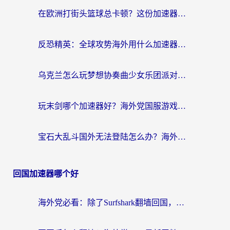
在欧洲打街头篮球总卡顿？这份加速器选择指南帮你解决延迟难题
反恐精英：全球攻势海外用什么加速器登录？海外党国服游戏畅玩指南
乌克兰怎么玩梦想协奏曲少女乐团派对？海外党国服游戏加速全攻略（附欧洲重生细胞荒野行动不卡技巧）
玩末剑哪个加速器好？海外党国服游戏畅玩终极指南（附3款热门游戏实测）
宝石大乱斗国外无法登陆怎么办？海外玩家专属加速指南（附穿越火线原野传说解决方案）
回国加速器哪个好
海外党必看：除了Surfshark翻墙回国，这些加速器选择技巧你真的懂吗？