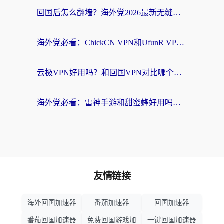
回国后怎么翻墙？海外党2026最新无缝访问国内资源全攻略（附对比实测）
海外党必看：ChickCN VPN和UfunR VPN对比哪个回国效果更好？附实用选择指南
云极VPN好用吗？和回国VPN对比哪个回国效果更好？海外党亲测避坑指南
海外党必看：雷神手游和甜蜜蜂好用吗？3步选对回国加速器无缝刷国内资源
友情链接
海外回国加速器
番茄加速器
回国加速器
番茄回国加速器
免费回国游戏加
一键回国加速器