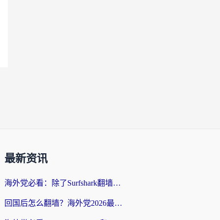
最新资讯
海外党必看：除了Surfshark翻墙回国，这些加速器选择技巧你真的懂吗？
回国后怎么翻墙？海外党2026最新无缝访问国内资源全攻略（附对比实测）