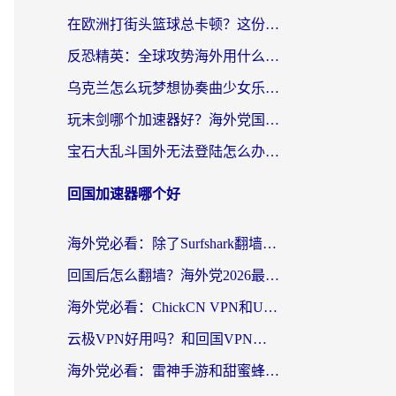
在欧洲打街头篮球总卡顿？这份加速器选择指南帮你解决延迟难题
反恐精英：全球攻势海外用什么加速器登录？海外党国服游戏畅玩指南
乌克兰怎么玩梦想协奏曲少女乐团派对？海外党国服游戏加速全攻略（附欧洲重生细胞荒野行动不卡技巧）
玩末剑哪个加速器好？海外党国服游戏畅玩终极指南（附3款热门游戏实测）
宝石大乱斗国外无法登陆怎么办？海外玩家专属加速指南（附穿越火线原野传说解决方案）
回国加速器哪个好
海外党必看：除了Surfshark翻墙回国，这些加速器选择技巧你真的懂吗？
回国后怎么翻墙？海外党2026最新无缝访问国内资源全攻略（附对比实测）
海外党必看：ChickCN VPN和UfunR VPN对比哪个回国效果更好？附实用选择指南
云极VPN好用吗？和回国VPN对比哪个回国效果更好？海外党亲测避坑指南
海外党必看：雷神手游和甜蜜蜂好用吗？3步选对回国加速器无缝刷国内资源