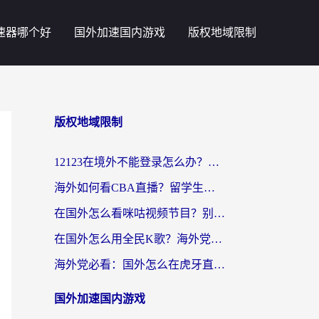
速器哪个好
国外加速国内游戏
版权地域限制
版权地域限制
12123在境外不能登录怎么办？海外党亲测有效的回国加速方案
海外如何看CBA直播？留学生亲测有效的体育赛事观看指南
在国外怎么看咪咕视频节目？别让地域限制挡住你的追剧自由
在国外怎么用全民K歌？海外党亲测不卡顿的回国加速秘籍
海外党必看：国外怎么在虎牙直播不卡顿？附腾讯视频网易云音乐解决方案
国外加速国内游戏