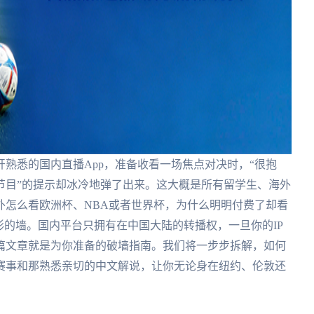
熟悉的国内直播App，准备收看一场焦点对决时，“很抱
节目”的提示却冰冷地弹了出来。这大概是所有留学生、海外
外怎么看欧洲杯、NBA或者世界杯，为什么明明付费了却看
形的墙。国内平台只拥有在中国大陆的转播权，一旦你的IP
篇文章就是为你准备的破墙指南。我们将一步步拆解，如何
赛事和那熟悉亲切的中文解说，让你无论身在纽约、伦敦还