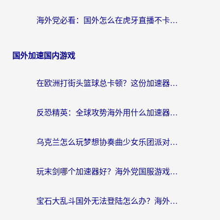
海外党必看：国外怎么在虎牙直播不卡顿？附腾讯视频网易云音乐解决方案
国外加速国内游戏
在欧洲打街头篮球总卡顿？这份加速器选择指南帮你解决延迟难题
反恐精英：全球攻势海外用什么加速器登录？海外党国服游戏畅玩指南
乌克兰怎么玩梦想协奏曲少女乐团派对？海外党国服游戏加速全攻略（附欧洲重生细胞荒野行动不卡技巧）
玩末剑哪个加速器好？海外党国服游戏畅玩终极指南（附3款热门游戏实测）
宝石大乱斗国外无法登陆怎么办？海外玩家专属加速指南（附穿越火线原野传说解决方案）