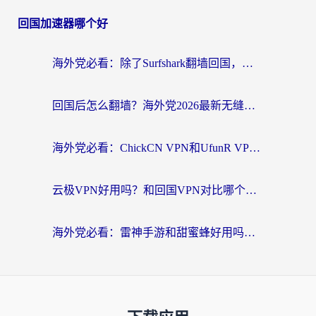
回国加速器哪个好
海外党必看：除了Surfshark翻墙回国，这些加速器选择技巧你真的懂吗？
回国后怎么翻墙？海外党2026最新无缝访问国内资源全攻略（附对比实测）
海外党必看：ChickCN VPN和UfunR VPN对比哪个回国效果更好？附实用选择指南
云极VPN好用吗？和回国VPN对比哪个回国效果更好？海外党亲测避坑指南
海外党必看：雷神手游和甜蜜蜂好用吗？3步选对回国加速器无缝刷国内资源