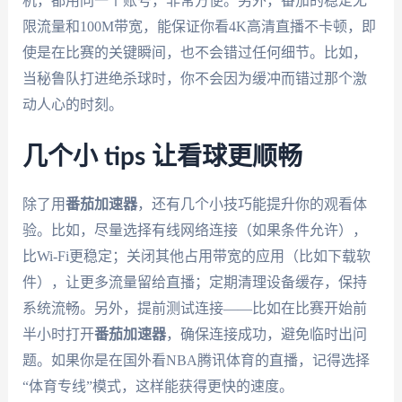
机，都用同一个账号，非常方便。另外，番茄的稳定无
限流量和100M带宽，能保证你看4K高清直播不卡顿，即
使是在比赛的关键瞬间，也不会错过任何细节。比如，
当秘鲁队打进绝杀球时，你不会因为缓冲而错过那个激
动人心的时刻。
几个小 tips 让看球更顺畅
除了用
番茄加速器
，还有几个小技巧能提升你的观看体
验。比如，尽量选择有线网络连接（如果条件允许），
比Wi-Fi更稳定；关闭其他占用带宽的应用（比如下载软
件），让更多流量留给直播；定期清理设备缓存，保持
系统流畅。另外，提前测试连接——比如在比赛开始前
半小时打开
番茄加速器
，确保连接成功，避免临时出问
题。如果你是在国外看NBA腾讯体育的直播，记得选择
“体育专线”模式，这样能获得更快的速度。