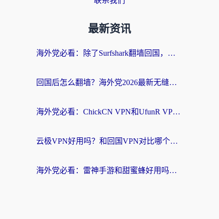
联系我们
最新资讯
海外党必看：除了Surfshark翻墙回国，这些加速器选择技巧你真的懂吗？
回国后怎么翻墙？海外党2026最新无缝访问国内资源全攻略（附对比实测）
海外党必看：ChickCN VPN和UfunR VPN对比哪个回国效果更好？附实用选择指南
云极VPN好用吗？和回国VPN对比哪个回国效果更好？海外党亲测避坑指南
海外党必看：雷神手游和甜蜜蜂好用吗？3步选对回国加速器无缝刷国内资源