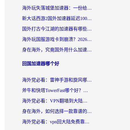
海外玩失落城堡加速器：一份给漂泊玩家的网络自救指南
新大话西游2国外加速器延迟100以下怎么办？海外党实测有效的低延迟指南
国外打古今江湖的加速器有哪些游戏？一个海外玩家的终极选择指南
海外玩国服游戏卡到崩溃？2026加速器免费推荐+实用指南（亲测有效）
身在海外，究竟国外用什么加速器打wow好？
回国加速器哪个好
海外党必看：雷神手游和旋风哪个好？3分钟选对回国加速器，无缝刷国内剧玩游戏
斧牛和快塔TowerFast哪个好？海外党如何选对回国加速器
海外党必看：VPN翻墙到大陆的实用指南——从看CCTV5到选加速器，一篇全搞定
身在海外，如何选择一款靠谱的加速国内网络的加速器？
海外党必看：vpn回大陆免费靠谱吗？3步选对加速器实现无缝刷国内资源