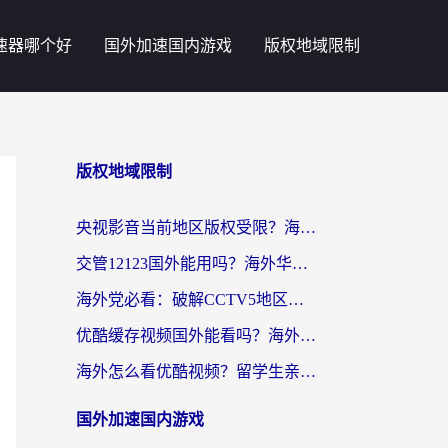
速器哪个好
国外加速国内游戏
版权地域限制
版权地域限制
央视影音当前地区版权受限？海外党追剧看片的终极解决方案来了
交管12123国外能用吗？海外华人亲测有效的回国加速器选择指南
海外党必看：破解CCTV5地区限制，这样看欧洲杯奥运直播才够爽！
优酷缓存视频国外能看吗？海外党追剧看片的终极解决方案来了
海外怎么看优酷视频？留学生亲测有效的回国加速器选择指南
国外加速国内游戏