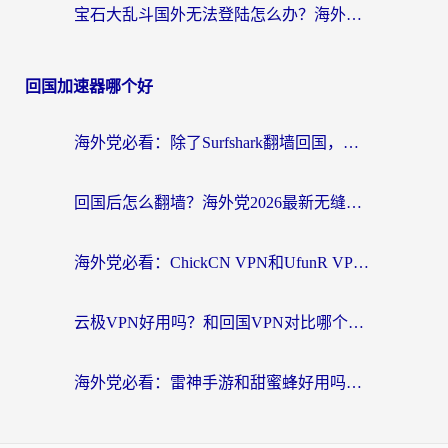
宝石大乱斗国外无法登陆怎么办？海外玩家专属加速指南（附穿越火线原野传说解决方案）
回国加速器哪个好
海外党必看：除了Surfshark翻墙回国，这些加速器选择技巧你真的懂吗？
回国后怎么翻墙？海外党2026最新无缝访问国内资源全攻略（附对比实测）
海外党必看：ChickCN VPN和UfunR VPN对比哪个回国效果更好？附实用选择指南
云极VPN好用吗？和回国VPN对比哪个回国效果更好？海外党亲测避坑指南
海外党必看：雷神手游和甜蜜蜂好用吗？3步选对回国加速器无缝刷国内资源