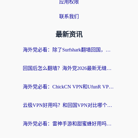
应用权限
联系我们
最新资讯
海外党必看：除了Surfshark翻墙回国，这些加速器选择技巧你真的懂吗？
回国后怎么翻墙？海外党2026最新无缝访问国内资源全攻略（附对比实测）
海外党必看：ChickCN VPN和UfunR VPN对比哪个回国效果更好？附实用选择指南
云极VPN好用吗？和回国VPN对比哪个回国效果更好？海外党亲测避坑指南
海外党必看：雷神手游和甜蜜蜂好用吗？3步选对回国加速器无缝刷国内资源