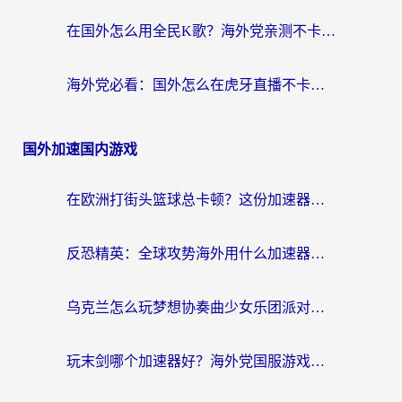
在国外怎么用全民K歌？海外党亲测不卡顿的回国加速秘籍
海外党必看：国外怎么在虎牙直播不卡顿？附腾讯视频网易云音乐解决方案
国外加速国内游戏
在欧洲打街头篮球总卡顿？这份加速器选择指南帮你解决延迟难题
反恐精英：全球攻势海外用什么加速器登录？海外党国服游戏畅玩指南
乌克兰怎么玩梦想协奏曲少女乐团派对？海外党国服游戏加速全攻略（附欧洲重生细胞荒野行动不卡技巧）
玩末剑哪个加速器好？海外党国服游戏畅玩终极指南（附3款热门游戏实测）