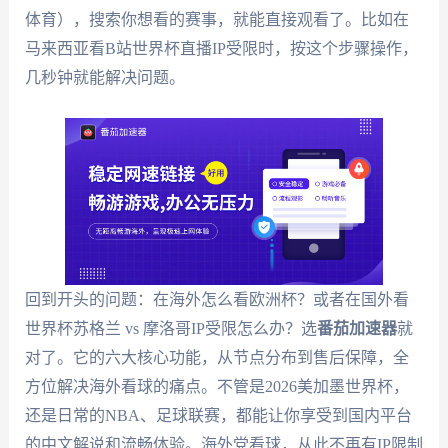
体育），搜索你想看的赛事，就能直接观看了。比如在
马来西亚看B站世界杯直播IP受限时，按这个步骤操作，
几秒钟就能解决问题。
回到开头的问题：在海外怎么看欧洲杯？或者在国外看
世界杯苏格兰 vs 摩洛哥IP受限怎么办？选
番茄加速器
就
对了。它的六大核心功能，从节点分布到售后保障，全
方位解决海外看球的痛点。不管是2026美加墨世界杯，
还是日常的NBA、足球联赛，都能让你享受到国内平台
的中文解说和流畅体验。海外党看球，从此不再有IP限制