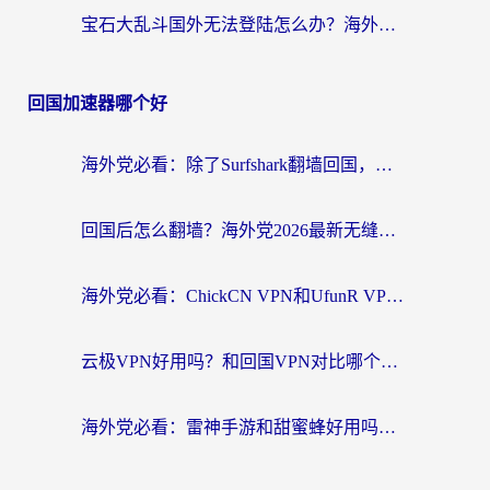
宝石大乱斗国外无法登陆怎么办？海外玩家专属加速指南（附穿越火线原野传说解决方案）
回国加速器哪个好
海外党必看：除了Surfshark翻墙回国，这些加速器选择技巧你真的懂吗？
回国后怎么翻墙？海外党2026最新无缝访问国内资源全攻略（附对比实测）
海外党必看：ChickCN VPN和UfunR VPN对比哪个回国效果更好？附实用选择指南
云极VPN好用吗？和回国VPN对比哪个回国效果更好？海外党亲测避坑指南
海外党必看：雷神手游和甜蜜蜂好用吗？3步选对回国加速器无缝刷国内资源