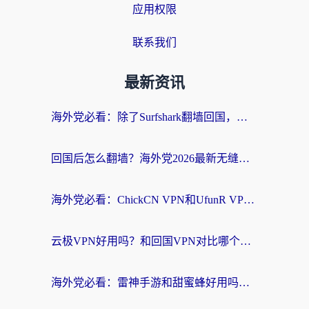
应用权限
联系我们
最新资讯
海外党必看：除了Surfshark翻墙回国，这些加速器选择技巧你真的懂吗？
回国后怎么翻墙？海外党2026最新无缝访问国内资源全攻略（附对比实测）
海外党必看：ChickCN VPN和UfunR VPN对比哪个回国效果更好？附实用选择指南
云极VPN好用吗？和回国VPN对比哪个回国效果更好？海外党亲测避坑指南
海外党必看：雷神手游和甜蜜蜂好用吗？3步选对回国加速器无缝刷国内资源