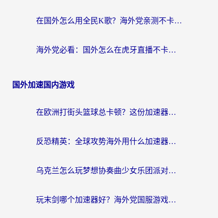
在国外怎么用全民K歌？海外党亲测不卡顿的回国加速秘籍
海外党必看：国外怎么在虎牙直播不卡顿？附腾讯视频网易云音乐解决方案
国外加速国内游戏
在欧洲打街头篮球总卡顿？这份加速器选择指南帮你解决延迟难题
反恐精英：全球攻势海外用什么加速器登录？海外党国服游戏畅玩指南
乌克兰怎么玩梦想协奏曲少女乐团派对？海外党国服游戏加速全攻略（附欧洲重生细胞荒野行动不卡技巧）
玩末剑哪个加速器好？海外党国服游戏畅玩终极指南（附3款热门游戏实测）