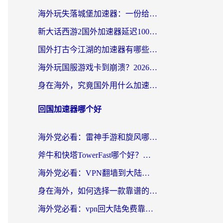
海外玩失落城堡加速器：一份给漂泊玩家的网络自救指南
新大话西游2国外加速器延迟100以下怎么办？海外党实测有效的低延迟指南
国外打古今江湖的加速器有哪些游戏？一个海外玩家的终极选择指南
海外玩国服游戏卡到崩溃？2026加速器免费推荐+实用指南（亲测有效）
身在海外，究竟国外用什么加速器打wow好？
回国加速器哪个好
海外党必看：雷神手游和旋风哪个好？3分钟选对回国加速器，无缝刷国内剧玩游戏
斧牛和快塔TowerFast哪个好？海外党如何选对回国加速器
海外党必看：VPN翻墙到大陆的实用指南——从看CCTV5到选加速器，一篇全搞定
身在海外，如何选择一款靠谱的加速国内网络的加速器？
海外党必看：vpn回大陆免费靠谱吗？3步选对加速器实现无缝刷国内资源