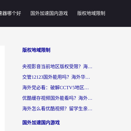
速器哪个好
国外加速国内游戏
版权地域限制
版权地域限制
央视影音当前地区版权受限？海外党追剧看片的终极解决方案来了
交管12123国外能用吗？海外华人亲测有效的回国加速器选择指南
海外党必看：破解CCTV5地区限制，这样看欧洲杯奥运直播才够爽！
优酷缓存视频国外能看吗？海外党追剧看片的终极解决方案来了
海外怎么看优酷视频？留学生亲测有效的回国加速器选择指南
国外加速国内游戏