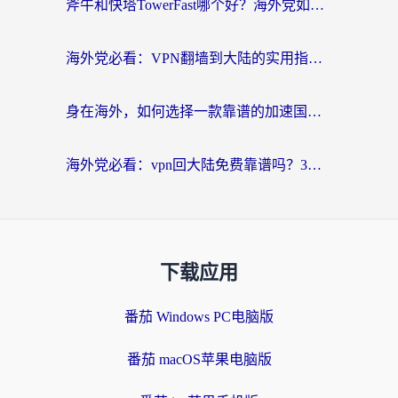
斧牛和快塔TowerFast哪个好？海外党如何选对回国加速器
海外党必看：VPN翻墙到大陆的实用指南——从看CCTV5到选加速器，一篇全搞定
身在海外，如何选择一款靠谱的加速国内网络的加速器？
海外党必看：vpn回大陆免费靠谱吗？3步选对加速器实现无缝刷国内资源
下载应用
番茄 Windows PC电脑版
番茄 macOS苹果电脑版