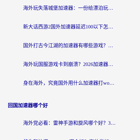
海外玩失落城堡加速器：一份给漂泊玩家的网络自救指南
新大话西游2国外加速器延迟100以下怎么办？海外党实测有效的低延迟指南
国外打古今江湖的加速器有哪些游戏？一个海外玩家的终极选择指南
海外玩国服游戏卡到崩溃？2026加速器免费推荐+实用指南（亲测有效）
身在海外，究竟国外用什么加速器打wow好？
回国加速器哪个好
海外党必看：雷神手游和旋风哪个好？3分钟选对回国加速器，无缝刷国内剧玩游戏