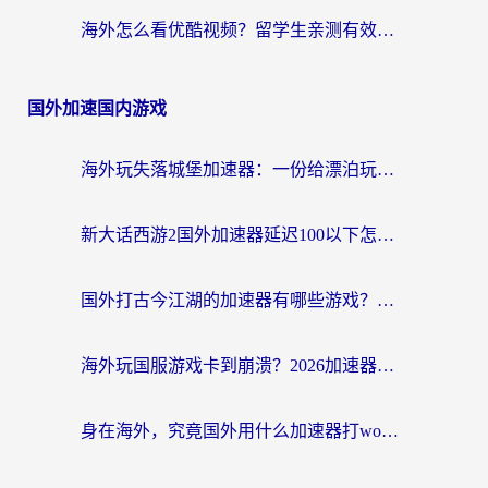
海外怎么看优酷视频？留学生亲测有效的回国加速器选择指南
国外加速国内游戏
海外玩失落城堡加速器：一份给漂泊玩家的网络自救指南
新大话西游2国外加速器延迟100以下怎么办？海外党实测有效的低延迟指南
国外打古今江湖的加速器有哪些游戏？一个海外玩家的终极选择指南
海外玩国服游戏卡到崩溃？2026加速器免费推荐+实用指南（亲测有效）
身在海外，究竟国外用什么加速器打wow好？