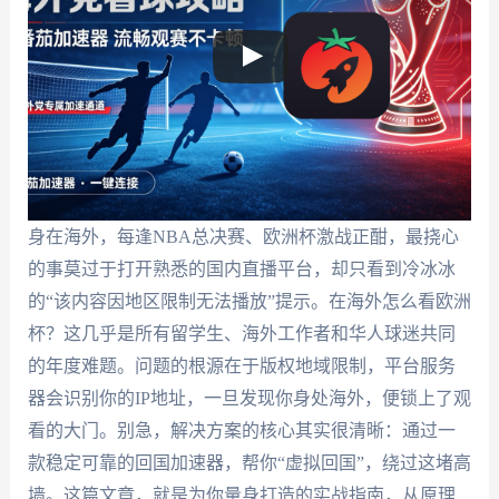
身在海外，每逢NBA总决赛、欧洲杯激战正酣，最挠心
的事莫过于打开熟悉的国内直播平台，却只看到冷冰冰
的“该内容因地区限制无法播放”提示。在海外怎么看欧洲
杯？这几乎是所有留学生、海外工作者和华人球迷共同
的年度难题。问题的根源在于版权地域限制，平台服务
器会识别你的IP地址，一旦发现你身处海外，便锁上了观
看的大门。别急，解决方案的核心其实很清晰：通过一
款稳定可靠的回国加速器，帮你“虚拟回国”，绕过这堵高
墙。这篇文章，就是为你量身打造的实战指南，从原理