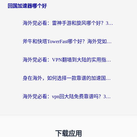
回国加速器哪个好
海外党必看：雷神手游和旋风哪个好？3分钟选对回国加速器，无缝刷国内剧玩游戏
斧牛和快塔TowerFast哪个好？海外党如何选对回国加速器
海外党必看：VPN翻墙到大陆的实用指南——从看CCTV5到选加速器，一篇全搞定
身在海外，如何选择一款靠谱的加速国内网络的加速器？
海外党必看：vpn回大陆免费靠谱吗？3步选对加速器实现无缝刷国内资源
下载应用