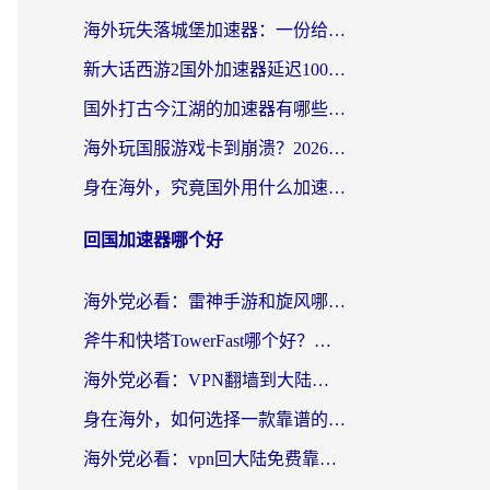
海外玩失落城堡加速器：一份给漂泊玩家的网络自救指南
新大话西游2国外加速器延迟100以下怎么办？海外党实测有效的低延迟指南
国外打古今江湖的加速器有哪些游戏？一个海外玩家的终极选择指南
海外玩国服游戏卡到崩溃？2026加速器免费推荐+实用指南（亲测有效）
身在海外，究竟国外用什么加速器打wow好？
回国加速器哪个好
海外党必看：雷神手游和旋风哪个好？3分钟选对回国加速器，无缝刷国内剧玩游戏
斧牛和快塔TowerFast哪个好？海外党如何选对回国加速器
海外党必看：VPN翻墙到大陆的实用指南——从看CCTV5到选加速器，一篇全搞定
身在海外，如何选择一款靠谱的加速国内网络的加速器？
海外党必看：vpn回大陆免费靠谱吗？3步选对加速器实现无缝刷国内资源