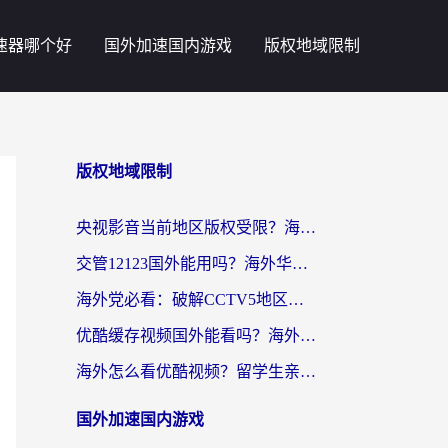
速器哪个好
国外加速国内游戏
版权地域限制
版权地域限制
央视影音当前地区版权受限？海外党追剧看片的终极解决方案来了
交管12123国外能用吗？海外华人亲测有效的回国加速器选择指南
海外党必看：破解CCTV5地区限制，这样看欧洲杯奥运直播才够爽！
优酷缓存视频国外能看吗？海外党追剧看片的终极解决方案来了
海外怎么看优酷视频？留学生亲测有效的回国加速器选择指南
国外加速国内游戏