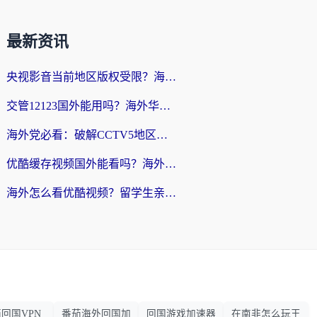
最新资讯
央视影音当前地区版权受限？海外党追剧看片的终极解决方案来了
交管12123国外能用吗？海外华人亲测有效的回国加速器选择指南
海外党必看：破解CCTV5地区限制，这样看欧洲杯奥运直播才够爽！
优酷缓存视频国外能看吗？海外党追剧看片的终极解决方案来了
海外怎么看优酷视频？留学生亲测有效的回国加速器选择指南
回国VPN
番茄海外回国加
回国游戏加速器
在南非怎么玩王