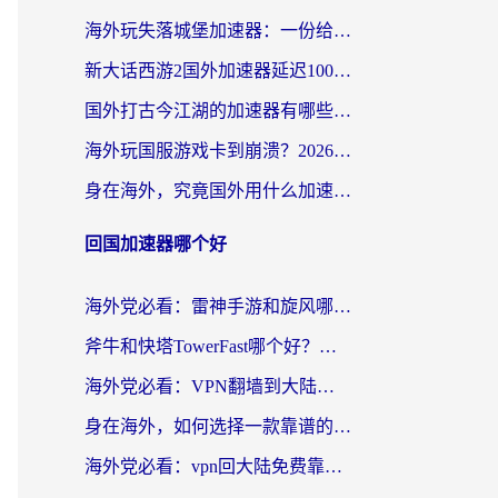
海外玩失落城堡加速器：一份给漂泊玩家的网络自救指南
新大话西游2国外加速器延迟100以下怎么办？海外党实测有效的低延迟指南
国外打古今江湖的加速器有哪些游戏？一个海外玩家的终极选择指南
海外玩国服游戏卡到崩溃？2026加速器免费推荐+实用指南（亲测有效）
身在海外，究竟国外用什么加速器打wow好？
回国加速器哪个好
海外党必看：雷神手游和旋风哪个好？3分钟选对回国加速器，无缝刷国内剧玩游戏
斧牛和快塔TowerFast哪个好？海外党如何选对回国加速器
海外党必看：VPN翻墙到大陆的实用指南——从看CCTV5到选加速器，一篇全搞定
身在海外，如何选择一款靠谱的加速国内网络的加速器？
海外党必看：vpn回大陆免费靠谱吗？3步选对加速器实现无缝刷国内资源