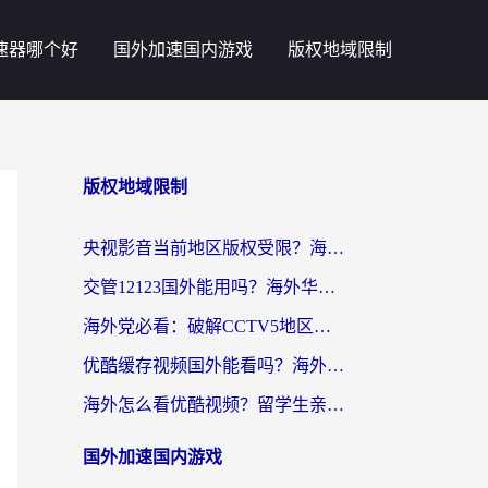
速器哪个好
国外加速国内游戏
版权地域限制
版权地域限制
央视影音当前地区版权受限？海外党追剧看片的终极解决方案来了
交管12123国外能用吗？海外华人亲测有效的回国加速器选择指南
海外党必看：破解CCTV5地区限制，这样看欧洲杯奥运直播才够爽！
优酷缓存视频国外能看吗？海外党追剧看片的终极解决方案来了
海外怎么看优酷视频？留学生亲测有效的回国加速器选择指南
国外加速国内游戏