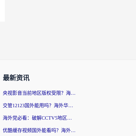
最新资讯
央视影音当前地区版权受限？海外党追剧看片的终极解决方案来了
交管12123国外能用吗？海外华人亲测有效的回国加速器选择指南
海外党必看：破解CCTV5地区限制，这样看欧洲杯奥运直播才够爽！
优酷缓存视频国外能看吗？海外党追剧看片的终极解决方案来了