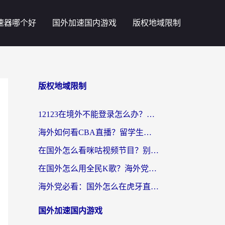
速器哪个好
国外加速国内游戏
版权地域限制
版权地域限制
12123在境外不能登录怎么办？海外党亲测有效的回国加速方案
海外如何看CBA直播？留学生亲测有效的体育赛事观看指南
在国外怎么看咪咕视频节目？别让地域限制挡住你的追剧自由
在国外怎么用全民K歌？海外党亲测不卡顿的回国加速秘籍
海外党必看：国外怎么在虎牙直播不卡顿？附腾讯视频网易云音乐解决方案
国外加速国内游戏