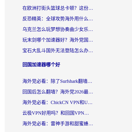
在欧洲打街头篮球总卡顿？这份加速器选择指南帮你解决延迟难题
反恐精英：全球攻势海外用什么加速器登录？海外党国服游戏畅玩指南
乌克兰怎么玩梦想协奏曲少女乐团派对？海外党国服游戏加速全攻略（附欧洲重生细胞荒野行动不卡技巧）
玩末剑哪个加速器好？海外党国服游戏畅玩终极指南（附3款热门游戏实测）
宝石大乱斗国外无法登陆怎么办？海外玩家专属加速指南（附穿越火线原野传说解决方案）
回国加速器哪个好
海外党必看：除了Surfshark翻墙回国，这些加速器选择技巧你真的懂吗？
回国后怎么翻墙？海外党2026最新无缝访问国内资源全攻略（附对比实测）
海外党必看：ChickCN VPN和UfunR VPN对比哪个回国效果更好？附实用选择指南
云极VPN好用吗？和回国VPN对比哪个回国效果更好？海外党亲测避坑指南
海外党必看：雷神手游和甜蜜蜂好用吗？3步选对回国加速器无缝刷国内资源